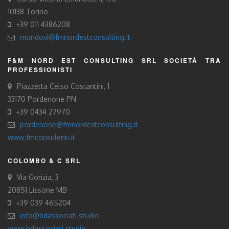
10138 Torino
+39 011 4386208
mondovi@fmnordestconsulting.it
F&M NORD EST CONSULTING SRL SOCIETÀ TRA
PROFESSIONISTI
Piazzetta Celso Costantini, 1
33170 Pordenone PN
+39 0434 27970
pordenone@fmnordestconsulting.it
www.fmconsulenti.it
COLOMBO & C SRL
Via Gorizia, 3
20851 Lissone MB
+39 039 465204
info@bdassociati.studio
www.bdassociati.studio