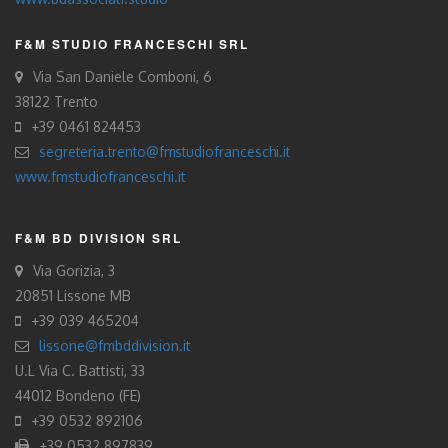
F&M STUDIO FRANCESCHI SRL
Via San Daniele Comboni, 6
38122 Trento
+39 0461 824453
segreteria.trento@fmstudiofranceschi.it
www.fmstudiofranceschi.it
F&M BD DIVISION SRL
Via Gorizia, 3
20851 Lissone MB
+39 039 465204
lissone@fmbddivision.it
U.L Via C. Battisti, 33
44012 Bondeno (FE)
+39 0532 892106
+39 0532 897839