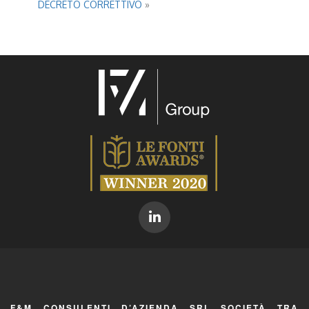
DECRETO CORRETTIVO
»
F&M CONSULENTI D’AZIENDA SRL SOCIETÀ TRA