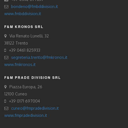
bondeno@fmbddivision.it
www.fmbddivision.it
F&M KRONOS SRL
Via Renato Lunelli, 32
38122 Trento
+39 0461 825933
segreteria.trento@fmkronos.it
www.fmkronos.it
F&M PRADE DIVISION SRL
Piazza Europa, 26
12100 Cuneo
+39 0171 697004
cuneo@fmpradedivision.it
www.fmpradedivision.it