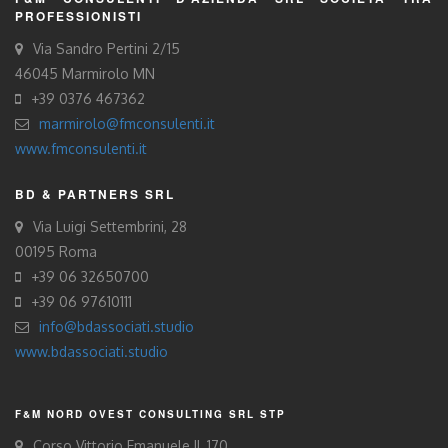
PROFESSIONISTI
Via Sandro Pertini 2/15
46045 Marmirolo MN
+39 0376 467362
marmirolo@fmconsulenti.it
www.fmconsulenti.it
BD & PARTNERS SRL
Via Luigi Settembrini, 28
00195 Roma
+39 06 32650700
+39 06 97610111
info@bdassociati.studio
www.bdassociati.studio
F&M NORD OVEST CONSULTING SRL STP
Corso Vittorio Emanuele II, 170