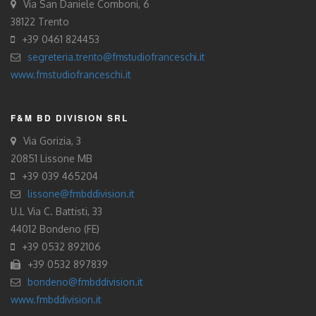
Via San Daniele Comboni, 6
38122 Trento
+39 0461 824453
segreteria.trento@fmstudiofranceschi.it
www.fmstudiofranceschi.it
F&M BD DIVISION SRL
Via Gorizia, 3
20851 Lissone MB
+39 039 465204
lissone@fmbddivision.it
U.L Via C. Battisti, 33
44012 Bondeno (FE)
+39 0532 892106
+39 0532 897839
bondeno@fmbddivision.it
www.fmbddivision.it