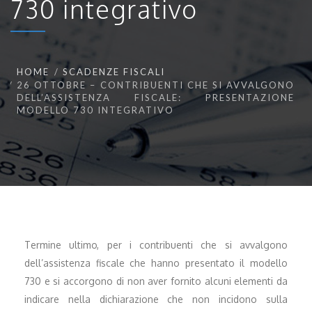
730 integrativo
HOME
SCADENZE FISCALI
26 OTTOBRE – CONTRIBUENTI CHE SI AVVALGONO
DELL’ASSISTENZA FISCALE: PRESENTAZIONE
MODELLO 730 INTEGRATIVO
Termine ultimo, per i contribuenti che si avvalgono
dell’assistenza fiscale che hanno presentato il modello
730 e si accorgono di non aver fornito alcuni elementi da
indicare nella dichiarazione che non incidono sulla