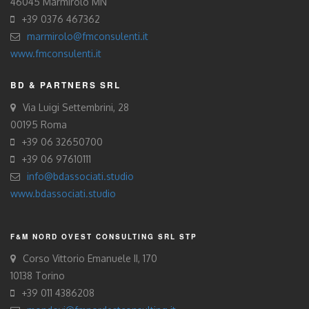
46045 Marmirolo MN
+39 0376 467362
marmirolo@fmconsulenti.it
www.fmconsulenti.it
BD & PARTNERS SRL
Via Luigi Settembrini, 28
00195 Roma
+39 06 32650700
+39 06 97610111
info@bdassociati.studio
www.bdassociati.studio
F&M NORD OVEST CONSULTING SRL STP
Corso Vittorio Emanuele II, 170
10138 Torino
+39 011 4386208