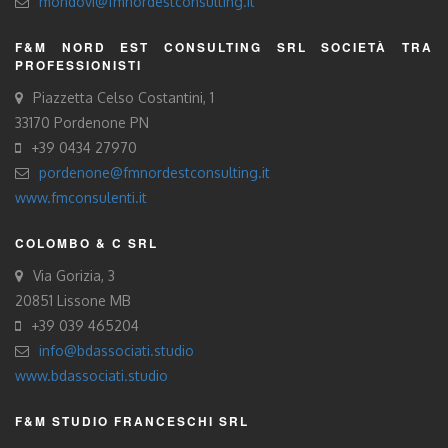
mondovi@fmnordestconsulting.it
F&M NORD EST CONSULTING SRL SOCIETÀ TRA
PROFESSIONISTI
Piazzetta Celso Costantini, 1
33170 Pordenone PN
+39 0434 27970
pordenone@fmnordestconsulting.it
www.fmconsulenti.it
COLOMBO & C SRL
Via Gorizia, 3
20851 Lissone MB
+39 039 465204
info@bdassociati.studio
www.bdassociati.studio
F&M STUDIO FRANCESCHI SRL