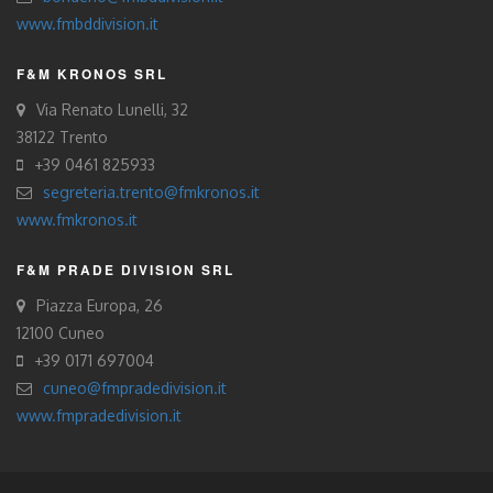
www.fmbddivision.it
F&M KRONOS SRL
Via Renato Lunelli, 32
38122 Trento
+39 0461 825933
segreteria.trento@fmkronos.it
www.fmkronos.it
F&M PRADE DIVISION SRL
Piazza Europa, 26
12100 Cuneo
+39 0171 697004
cuneo@fmpradedivision.it
www.fmpradedivision.it