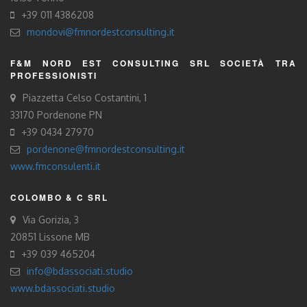
+39 011 4386208
mondovi@fmnordestconsulting.it
F&M NORD EST CONSULTING SRL SOCIETÀ TRA
PROFESSIONISTI
Piazzetta Celso Costantini, 1
33170 Pordenone PN
+39 0434 27970
pordenone@fmnordestconsulting.it
www.fmconsulenti.it
COLOMBO & C SRL
Via Gorizia, 3
20851 Lissone MB
+39 039 465204
info@bdassociati.studio
www.bdassociati.studio