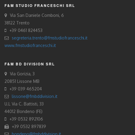
F&M STUDIO FRANCESCHI SRL
Via San Daniele Comboni, 6
38122 Trento
+39 0461 824453
segreteria.trento@fmstudiofranceschi.it
www.fmstudiofranceschi.it
F&M BD DIVISION SRL
Via Gorizia, 3
20851 Lissone MB
+39 039 465204
lissone@fmbddivision.it
U.L Via C. Battisti, 33
44012 Bondeno (FE)
+39 0532 892106
+39 0532 897839
bondeno@fmbddivision.it