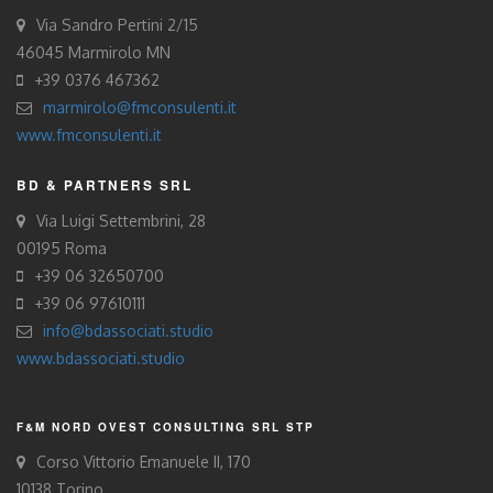
Via Sandro Pertini 2/15
46045 Marmirolo MN
+39 0376 467362
marmirolo@fmconsulenti.it
www.fmconsulenti.it
BD & PARTNERS SRL
Via Luigi Settembrini, 28
00195 Roma
+39 06 32650700
+39 06 97610111
info@bdassociati.studio
www.bdassociati.studio
F&M NORD OVEST CONSULTING SRL STP
Corso Vittorio Emanuele II, 170
10138 Torino