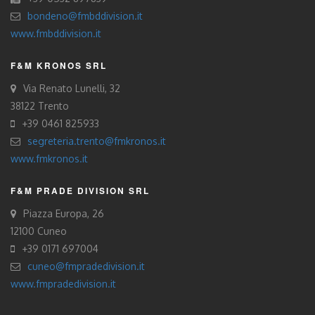
bondeno@fmbddivision.it
www.fmbddivision.it
F&M KRONOS SRL
Via Renato Lunelli, 32
38122 Trento
+39 0461 825933
segreteria.trento@fmkronos.it
www.fmkronos.it
F&M PRADE DIVISION SRL
Piazza Europa, 26
12100 Cuneo
+39 0171 697004
cuneo@fmpradedivision.it
www.fmpradedivision.it