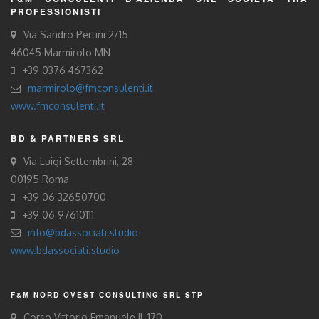
PROFESSIONISTI
Via Sandro Pertini 2/15
46045 Marmirolo MN
+39 0376 467362
marmirolo@fmconsulenti.it
www.fmconsulenti.it
BD & PARTNERS SRL
Via Luigi Settembrini, 28
00195 Roma
+39 06 32650700
+39 06 97610111
info@bdassociati.studio
www.bdassociati.studio
F&M NORD OVEST CONSULTING SRL STP
Corso Vittorio Emanuele II, 170