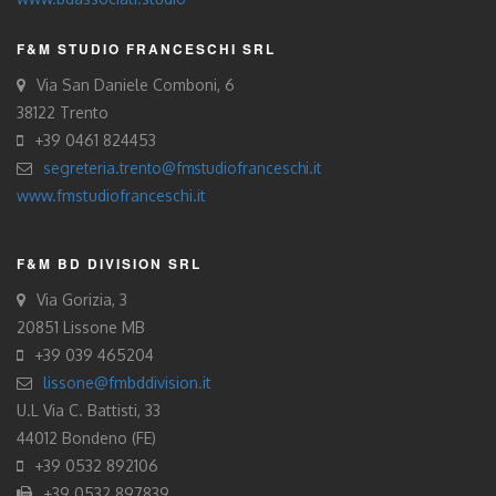
F&M STUDIO FRANCESCHI SRL
Via San Daniele Comboni, 6
38122 Trento
+39 0461 824453
segreteria.trento@fmstudiofranceschi.it
www.fmstudiofranceschi.it
F&M BD DIVISION SRL
Via Gorizia, 3
20851 Lissone MB
+39 039 465204
lissone@fmbddivision.it
U.L Via C. Battisti, 33
44012 Bondeno (FE)
+39 0532 892106
+39 0532 897839