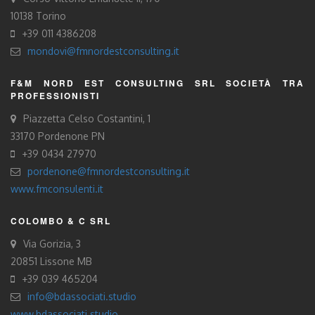
10138 Torino
+39 011 4386208
mondovi@fmnordestconsulting.it
F&M NORD EST CONSULTING SRL SOCIETÀ TRA
PROFESSIONISTI
Piazzetta Celso Costantini, 1
33170 Pordenone PN
+39 0434 27970
pordenone@fmnordestconsulting.it
www.fmconsulenti.it
COLOMBO & C SRL
Via Gorizia, 3
20851 Lissone MB
+39 039 465204
info@bdassociati.studio
www.bdassociati.studio