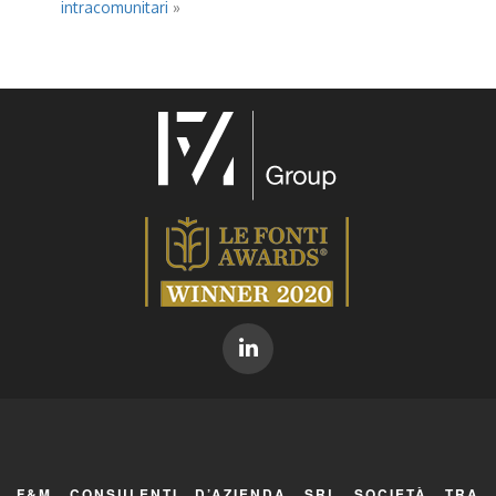
intracomunitari
»
F&M CONSULENTI D’AZIENDA SRL SOCIETÀ TRA