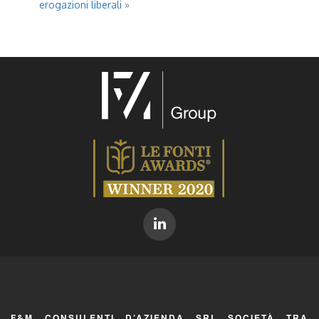
erogazioni liberali
»
F&M CONSULENTI D’AZIENDA SRL SOCIETÀ TRA