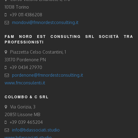
10138 Torino
+39 011 4386208
mondovi@fmnordestconsulting.it
F&M NORD EST CONSULTING SRL SOCIETÀ TRA
PROFESSIONISTI
Piazzetta Celso Costantini, 1
33170 Pordenone PN
+39 0434 27970
pordenone@fmnordestconsulting.it
www.fmconsulenti.it
COLOMBO & C SRL
Via Gorizia, 3
20851 Lissone MB
+39 039 465204
info@bdassociati.studio
www.bdassociati.studio