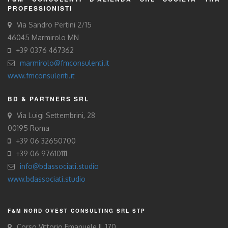
PROFESSIONISTI
Via Sandro Pertini 2/15
46045 Marmirolo MN
+39 0376 467362
marmirolo@fmconsulenti.it
www.fmconsulenti.it
BD & PARTNERS SRL
Via Luigi Settembrini, 28
00195 Roma
+39 06 32650700
+39 06 97610111
info@bdassociati.studio
www.bdassociati.studio
F&M NORD OVEST CONSULTING SRL STP
Corso Vittorio Emanuele II, 170