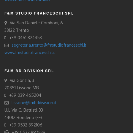
F&M STUDIO FRANCESCHI SRL
Via San Daniele Comboni, 6
38122 Trento
+39 0461 824453
segreteria.trento@fmstudiofranceschi.it
www.fmstudiofranceschi.it
F&M BD DIVISION SRL
Via Gorizia, 3
20851 Lissone MB
+39 039 465204
lissone@fmbddivision.it
U.L Via C. Battisti, 33
44012 Bondeno (FE)
+39 0532 892106
+39 0532 897839