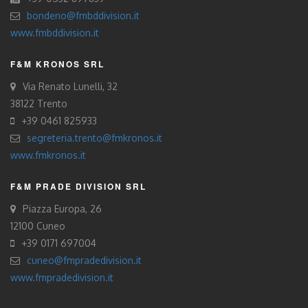
bondeno@fmbddivision.it
www.fmbddivision.it
F&M KRONOS SRL
Via Renato Lunelli, 32
38122 Trento
+39 0461 825933
segreteria.trento@fmkronos.it
www.fmkronos.it
F&M PRADE DIVISION SRL
Piazza Europa, 26
12100 Cuneo
+39 0171 697004
cuneo@fmpradedivision.it
www.fmpradedivision.it