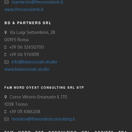
marmirolo@fmconsulenti.it
www.fmconsulenti.it
BD & PARTNERS SRL
Via Luigi Settembrini, 28
00195 Roma
+39 06 32650700
+39 06 97610111
info@bdassociati.studio
www.bdassociati.studio
F&M NORD OVEST CONSULTING SRL STP
Corso Vittorio Emanuele II, 170
10138 Torino
+39 011 4386208
mondovi@fmnordestconsulting.it