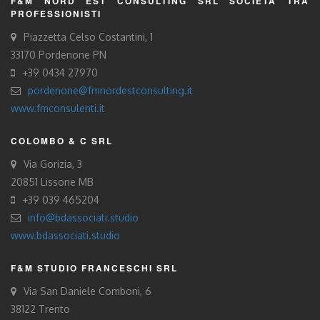
F&M NORD EST CONSULTING SRL SOCIETÀ TRA
PROFESSIONISTI
Piazzetta Celso Costantini, 1
33170 Pordenone PN
+39 0434 27970
pordenone@fmnordestconsulting.it
www.fmconsulenti.it
COLOMBO & C SRL
Via Gorizia, 3
20851 Lissone MB
+39 039 465204
info@bdassociati.studio
www.bdassociati.studio
F&M STUDIO FRANCESCHI SRL
Via San Daniele Comboni, 6
38122 Trento