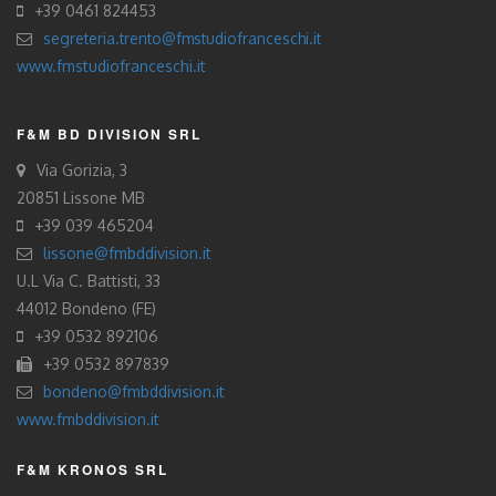
+39 0461 824453
segreteria.trento@fmstudiofranceschi.it
www.fmstudiofranceschi.it
F&M BD DIVISION SRL
Via Gorizia, 3
20851 Lissone MB
+39 039 465204
lissone@fmbddivision.it
U.L Via C. Battisti, 33
44012 Bondeno (FE)
+39 0532 892106
+39 0532 897839
bondeno@fmbddivision.it
www.fmbddivision.it
F&M KRONOS SRL