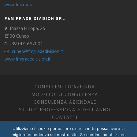
www.fmkronos.it
F&M PRADE DIVISION SRL
Piazza Europa, 26
12100 Cuneo
+39 0171 697004
cuneo@fmpradedivision.it
www.fmpradedivision.it
CONSULENTI D’AZIENDA
MODELLO DI CONSULENZA
CONSULENZA AZIENDALE
STUDIO PROFESSIONALE DELL’ANNO
CONTATTI
Utilizziamo i cookie per essere sicuri che tu possa avere la
FM CONSULENTI D’AZIENDA SOCIETÀ TRA PROFESSIONISTI
migliore esperienza sul nostro sito. Se continui ad utilizzare
DOTTORI COMMERCIALISTI MANTOVA, PORDENONE, TRENTO