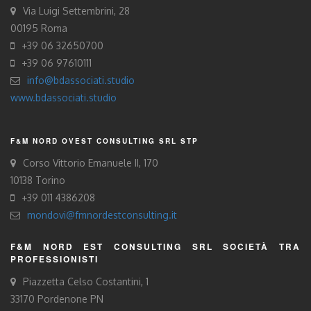
Via Luigi Settembrini, 28
00195 Roma
+39 06 32650700
+39 06 97610111
info@bdassociati.studio
www.bdassociati.studio
F&M NORD OVEST CONSULTING SRL STP
Corso Vittorio Emanuele II, 170
10138 Torino
+39 011 4386208
mondovi@fmnordestconsulting.it
F&M NORD EST CONSULTING SRL SOCIETÀ TRA
PROFESSIONISTI
Piazzetta Celso Costantini, 1
33170 Pordenone PN