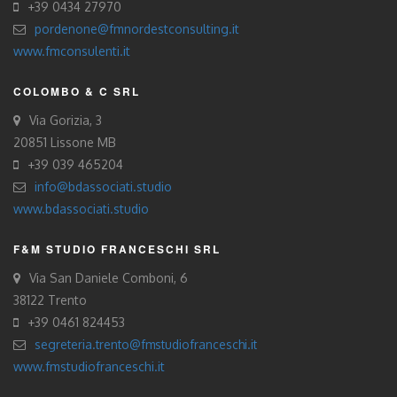
+39 0434 27970
pordenone@fmnordestconsulting.it
www.fmconsulenti.it
COLOMBO & C SRL
Via Gorizia, 3
20851 Lissone MB
+39 039 465204
info@bdassociati.studio
www.bdassociati.studio
F&M STUDIO FRANCESCHI SRL
Via San Daniele Comboni, 6
38122 Trento
+39 0461 824453
segreteria.trento@fmstudiofranceschi.it
www.fmstudiofranceschi.it