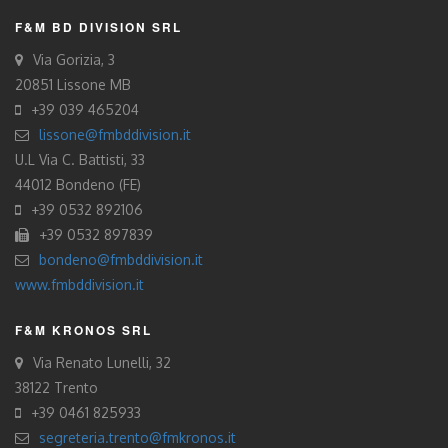
F&M BD DIVISION SRL
Via Gorizia, 3
20851 Lissone MB
+39 039 465204
lissone@fmbddivision.it
U.L Via C. Battisti, 33
44012 Bondeno (FE)
+39 0532 892106
+39 0532 897839
bondeno@fmbddivision.it
www.fmbddivision.it
F&M KRONOS SRL
Via Renato Lunelli, 32
38122 Trento
+39 0461 825933
segreteria.trento@fmkronos.it