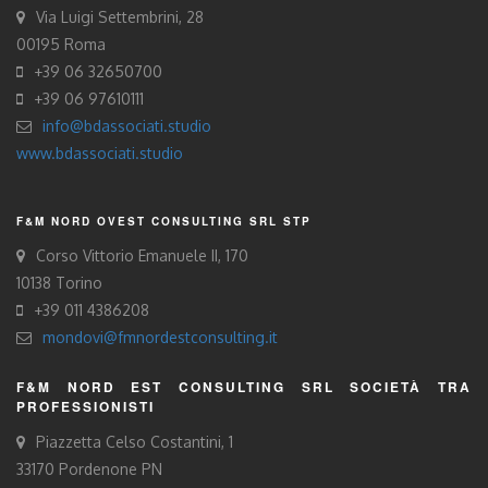
Via Luigi Settembrini, 28
00195 Roma
+39 06 32650700
+39 06 97610111
info@bdassociati.studio
www.bdassociati.studio
F&M NORD OVEST CONSULTING SRL STP
Corso Vittorio Emanuele II, 170
10138 Torino
+39 011 4386208
mondovi@fmnordestconsulting.it
F&M NORD EST CONSULTING SRL SOCIETÀ TRA
PROFESSIONISTI
Piazzetta Celso Costantini, 1
33170 Pordenone PN