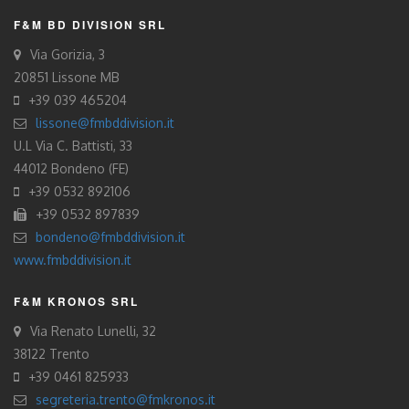
F&M BD DIVISION SRL
Via Gorizia, 3
20851 Lissone MB
+39 039 465204
lissone@fmbddivision.it
U.L Via C. Battisti, 33
44012 Bondeno (FE)
+39 0532 892106
+39 0532 897839
bondeno@fmbddivision.it
www.fmbddivision.it
F&M KRONOS SRL
Via Renato Lunelli, 32
38122 Trento
+39 0461 825933
segreteria.trento@fmkronos.it