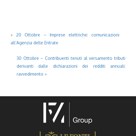
«
20 Ottobre – Imprese elettriche: comunicazioni
all’Agenzia delle Entrate
30 Ottobre – Contribuenti tenuti al versamento tributi
derivanti dalle dichiarazioni dei redditi annuali:
ravvedimento
»