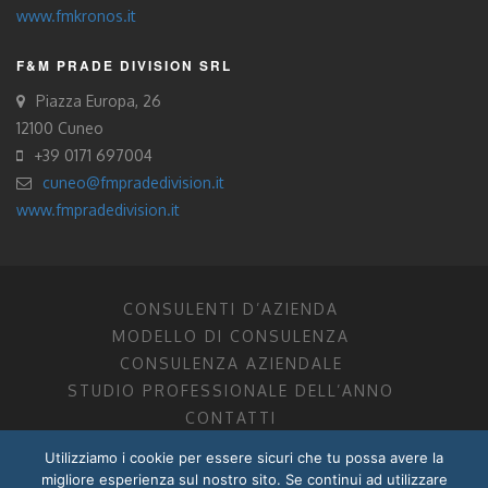
www.fmkronos.it
F&M PRADE DIVISION SRL
Piazza Europa, 26
12100 Cuneo
+39 0171 697004
cuneo@fmpradedivision.it
www.fmpradedivision.it
CONSULENTI D’AZIENDA
MODELLO DI CONSULENZA
CONSULENZA AZIENDALE
STUDIO PROFESSIONALE DELL’ANNO
CONTATTI
Utilizziamo i cookie per essere sicuri che tu possa avere la
FM CONSULENTI D’AZIENDA SOCIETÀ TRA PROFESSIONISTI
migliore esperienza sul nostro sito. Se continui ad utilizzare
DOTTORI COMMERCIALISTI MANTOVA, PORDENONE, TRENTO