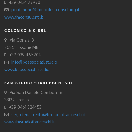
+39 0434 27970
pordenone@fmnordestconsulting.it
www.fmconsulenti.it
COLOMBO & C SRL
Via Gorizia, 3
20851 Lissone MB
+39 039 465204
info@bdassociati.studio
www.bdassociati.studio
F&M STUDIO FRANCESCHI SRL
Via San Daniele Comboni, 6
38122 Trento
+39 0461 824453
segreteria.trento@fmstudiofranceschi.it
www.fmstudiofranceschi.it