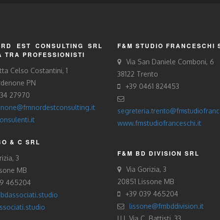
RD EST CONSULTING SRL
F&M STUDIO FRANCESCHI 
À TRA PROFESSIONISTI
Via San Daniele Comboni, 6
tta Celso Costantini, 1
38122 Trento
rdenone PN
+39 0461 824453
434 27970
none@fmnordestconsulting.it
segreteria.trento@fmstudiofrance
nsulenti.it
www.fmstudiofranceschi.it
O & C SRL
F&M BD DIVISION SRL
izia, 3
Via Gorizia, 3
ssone MB
20851 Lissone MB
39 465204
+39 039 465204
bdassociati.studio
lissone@fmbddivision.it
sociati.studio
U.L Via C. Battisti, 33