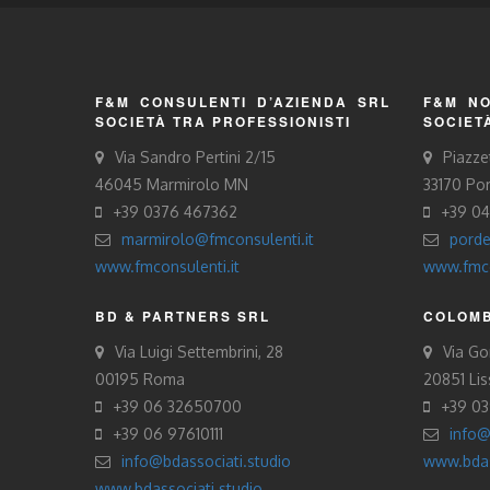
F&M CONSULENTI D’AZIENDA SRL
F&M NO
SOCIETÀ TRA PROFESSIONISTI
SOCIET
Via Sandro Pertini 2/15
Piazze
46045 Marmirolo MN
33170 Po
+39 0376 467362
+39 0
marmirolo@fmconsulenti.it
porde
www.fmconsulenti.it
www.fmco
BD & PARTNERS SRL
COLOMB
Via Luigi Settembrini, 28
Via Gor
00195 Roma
20851 Li
+39 06 32650700
+39 0
+39 06 97610111
info@
info@bdassociati.studio
www.bdas
www.bdassociati.studio