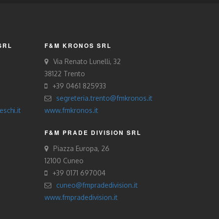
SRL
F&M KRONOS SRL
Via Renato Lunelli, 32
38122 Trento
+39 0461 825933
segreteria.trento@fmkronos.it
schi.it
www.fmkronos.it
F&M PRADE DIVISION SRL
Piazza Europa, 26
12100 Cuneo
+39 0171 697004
cuneo@fmpradedivision.it
www.fmpradedivision.it