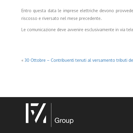
Entro questa data le imprese elettriche devono provvedere
riscosso e riversato nel mese precedente.
Le comunicazione deve avvenire esclusivamente in via telem
«
30 Ottobre – Contribuenti tenuti al versamento tributi der