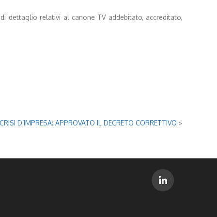
i dettaglio relativi al canone TV addebitato, accreditato,
 CRISI D’IMPRESA: APPROVATO IL DECRETO CORRETTIVO
»