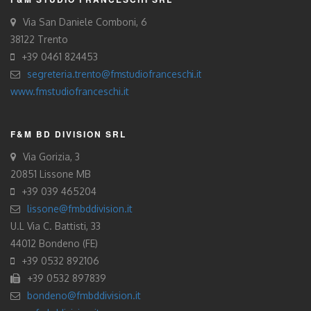
Via San Daniele Comboni, 6
38122 Trento
+39 0461 824453
segreteria.trento@fmstudiofranceschi.it
www.fmstudiofranceschi.it
F&M BD DIVISION SRL
Via Gorizia, 3
20851 Lissone MB
+39 039 465204
lissone@fmbddivision.it
U.L Via C. Battisti, 33
44012 Bondeno (FE)
+39 0532 892106
+39 0532 897839
bondeno@fmbddivision.it