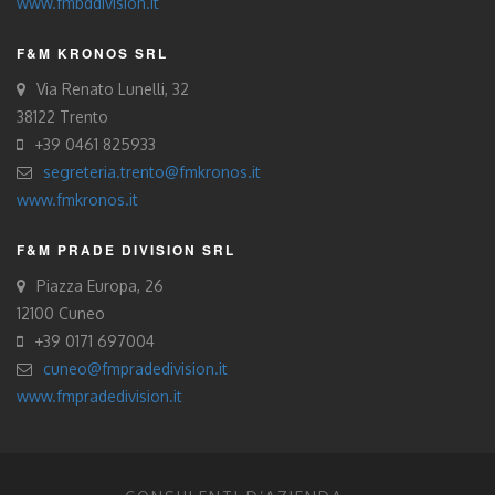
www.fmbddivision.it
F&M KRONOS SRL
Via Renato Lunelli, 32
38122 Trento
+39 0461 825933
segreteria.trento@fmkronos.it
www.fmkronos.it
F&M PRADE DIVISION SRL
Piazza Europa, 26
12100 Cuneo
+39 0171 697004
cuneo@fmpradedivision.it
www.fmpradedivision.it