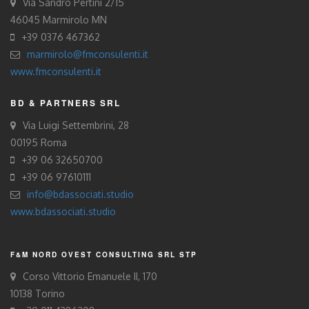
Via Sandro Pertini 2/15
46045 Marmirolo MN
+39 0376 467362
marmirolo@fmconsulenti.it
www.fmconsulenti.it
BD & PARTNERS SRL
Via Luigi Settembrini, 28
00195 Roma
+39 06 32650700
+39 06 97610111
info@bdassociati.studio
www.bdassociati.studio
F&M NORD OVEST CONSULTING SRL STP
Corso Vittorio Emanuele II, 170
10138 Torino