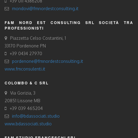
+39 011 4386208
mondovi@fmnordestconsulting.it
F&M NORD EST CONSULTING SRL SOCIETÀ TRA
PROFESSIONISTI
Piazzetta Celso Costantini, 1
33170 Pordenone PN
+39 0434 27970
pordenone@fmnordestconsulting.it
www.fmconsulenti.it
COLOMBO & C SRL
Via Gorizia, 3
20851 Lissone MB
+39 039 465204
info@bdassociati.studio
www.bdassociati.studio
F&M STUDIO FRANCESCHI SRL