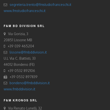
segreteria.trento@fmstudiofranceschi.it
www.fmstudiofranceschi.it
F&M BD DIVISION SRL
Via Gorizia, 3
20851 Lissone MB
+39 039 465204
lissone@fmbddivision.it
U.L Via C. Battisti, 33
44012 Bondeno (FE)
+39 0532 892106
+39 0532 897839
bondeno@fmbddivision.it
www.fmbddivision.it
F&M KRONOS SRL
Via Renato Lunelli, 32