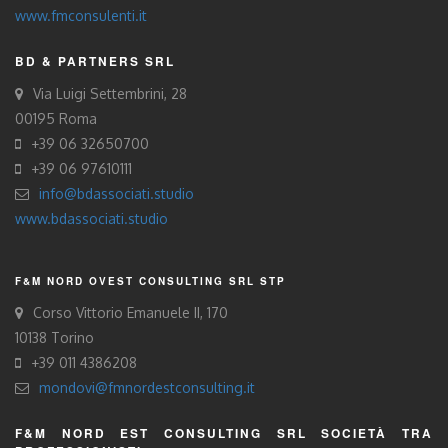
www.fmconsulenti.it
BD & PARTNERS SRL
Via Luigi Settembrini, 28
00195 Roma
+39 06 32650700
+39 06 97610111
info@bdassociati.studio
www.bdassociati.studio
F&M NORD OVEST CONSULTING SRL STP
Corso Vittorio Emanuele II, 170
10138 Torino
+39 011 4386208
mondovi@fmnordestconsulting.it
F&M NORD EST CONSULTING SRL SOCIETÀ TRA