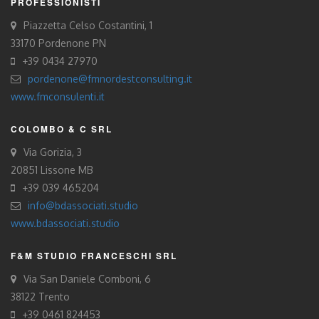
PROFESSIONISTI
Piazzetta Celso Costantini, 1
33170 Pordenone PN
+39 0434 27970
pordenone@fmnordestconsulting.it
www.fmconsulenti.it
COLOMBO & C SRL
Via Gorizia, 3
20851 Lissone MB
+39 039 465204
info@bdassociati.studio
www.bdassociati.studio
F&M STUDIO FRANCESCHI SRL
Via San Daniele Comboni, 6
38122 Trento
+39 0461 824453