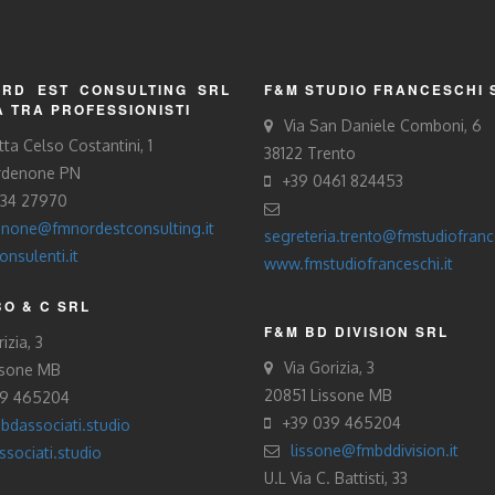
RD EST CONSULTING SRL
F&M STUDIO FRANCESCHI 
À TRA PROFESSIONISTI
Via San Daniele Comboni, 6
tta Celso Costantini, 1
38122 Trento
rdenone PN
+39 0461 824453
434 27970
none@fmnordestconsulting.it
segreteria.trento@fmstudiofrance
nsulenti.it
www.fmstudiofranceschi.it
O & C SRL
F&M BD DIVISION SRL
izia, 3
Via Gorizia, 3
ssone MB
20851 Lissone MB
39 465204
+39 039 465204
bdassociati.studio
lissone@fmbddivision.it
sociati.studio
U.L Via C. Battisti, 33