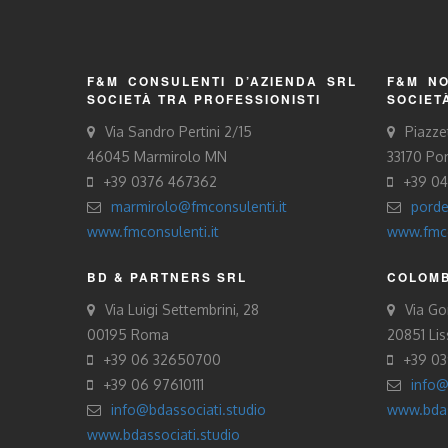
F&M CONSULENTI D’AZIENDA SRL
F&M NO
SOCIETÀ TRA PROFESSIONISTI
SOCIET
Via Sandro Pertini 2/15
Piazze
46045 Marmirolo MN
33170 Po
+39 0376 467362
+39 0
marmirolo@fmconsulenti.it
porde
www.fmconsulenti.it
www.fmco
BD & PARTNERS SRL
COLOMB
Via Luigi Settembrini, 28
Via Gor
00195 Roma
20851 Li
+39 06 32650700
+39 0
+39 06 97610111
info@
info@bdassociati.studio
www.bdas
www.bdassociati.studio