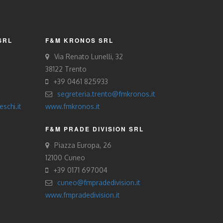
SRL
F&M KRONOS SRL
Via Renato Lunelli, 32
38122 Trento
+39 0461 825933
segreteria.trento@fmkronos.it
schi.it
www.fmkronos.it
F&M PRADE DIVISION SRL
Piazza Europa, 26
12100 Cuneo
+39 0171 697004
cuneo@fmpradedivision.it
www.fmpradedivision.it