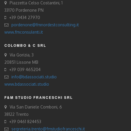
Piazzetta Celso Costantini, 1
33170 Pordenone PN
+39 0434 27970
pordenone@fmnordestconsulting.it
www.fmconsulenti.it
COLOMBO & C SRL
Via Gorizia, 3
20851 Lissone MB
+39 039 465204
info@bdassociati.studio
www.bdassociati.studio
F&M STUDIO FRANCESCHI SRL
Via San Daniele Comboni, 6
38122 Trento
+39 0461 824453
segreteria.trento@fmstudiofranceschi.it