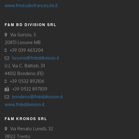
www.fmstudiofranceschi.it
F&M BD DIVISION SRL
Via Gorizia, 3
20851 Lissone MB
+39 039 465204
lissone@fmbddivision.it
U.L Via C. Battisti, 33
44012 Bondeno (FE)
+39 0532 892106
+39 0532 897839
bondeno@fmbddivision.it
www.fmbddivision.it
F&M KRONOS SRL
Via Renato Lunelli, 32
38122 Trento