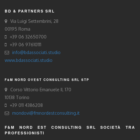
BD & PARTNERS SRL
Via Luigi Settembrini, 28
00195 Roma
+39 06 32650700
+39 06 97610111
info@bdassociati.studio
www.bdassociati.studio
F&M NORD OVEST CONSULTING SRL STP
Corso Vittorio Emanuele II, 170
10138 Torino
+39 011 4386208
mondovi@fmnordestconsulting.it
F&M NORD EST CONSULTING SRL SOCIETÀ TRA
PROFESSIONISTI