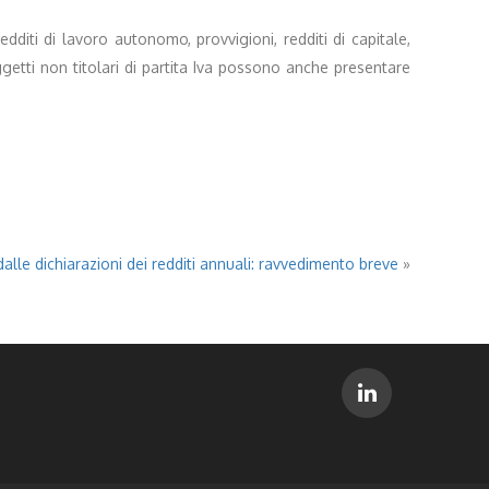
edditi di lavoro autonomo, provvigioni, redditi di capitale,
getti non titolari di partita Iva possono anche presentare
alle dichiarazioni dei redditi annuali: ravvedimento breve
»