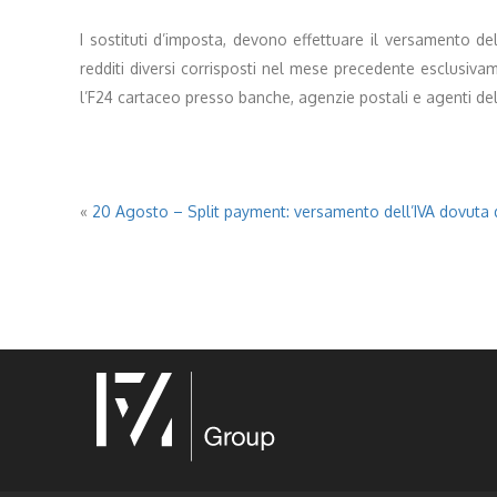
I sostituti d’imposta, devono effettuare il versamento dell
redditi diversi corrisposti nel mese precedente esclusiva
l’F24 cartaceo presso banche, agenzie postali e agenti del
«
20 Agosto – Split payment: versamento dell’IVA dovuta 