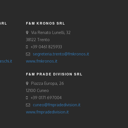
SRL
F&M KRONOS SRL
Via Renato Lunelli, 32
38122 Trento
+39 0461 825933
segreteria.trento@fmkronos.it
schi.it
www.fmkronos.it
F&M PRADE DIVISION SRL
Piazza Europa, 26
12100 Cuneo
+39 0171 697004
cuneo@fmpradedivision.it
www.fmpradedivision.it