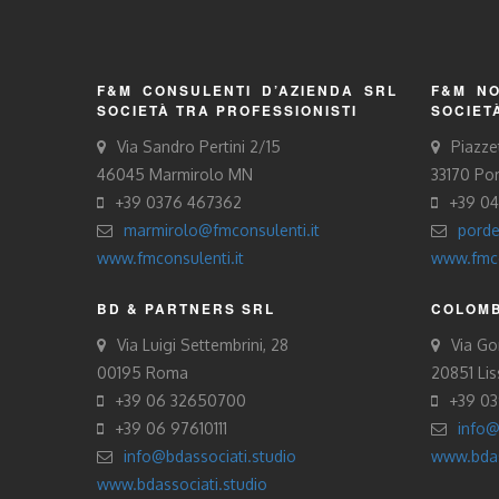
F&M CONSULENTI D’AZIENDA SRL
F&M NO
SOCIETÀ TRA PROFESSIONISTI
SOCIET
Via Sandro Pertini 2/15
Piazze
46045 Marmirolo MN
33170 Po
+39 0376 467362
+39 0
marmirolo@fmconsulenti.it
porde
www.fmconsulenti.it
www.fmco
BD & PARTNERS SRL
COLOMB
Via Luigi Settembrini, 28
Via Gor
00195 Roma
20851 Li
+39 06 32650700
+39 0
+39 06 97610111
info@
info@bdassociati.studio
www.bdas
www.bdassociati.studio