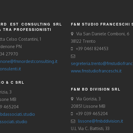
RD EST CONSULTING SRL
F&M STUDIO FRANCESCHI 
À TRA PROFESSIONISTI
Via San Daniele Comboni, 6
tta Celso Costantini, 1
38122 Trento
rdenone PN
+39 0461 824453
434 27970
none@fmnordestconsulting.it
segreteria.trento@fmstudiofrance
nsulenti.it
www.fmstudiofranceschi.it
O & C SRL
F&M BD DIVISION SRL
izia, 3
Via Gorizia, 3
ssone MB
20851 Lissone MB
39 465204
+39 039 465204
bdassociati.studio
lissone@fmbddivision.it
sociati.studio
U.L Via C. Battisti, 33