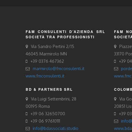
F&M CONSULENTI D’AZIENDA SRL
F&M NO
SOCIETÀ TRA PROFESSIONISTI
SOCIET
Via Sandro Pertini 2/15
Piazze
46045 Marmirolo MN
33170 Po
+39 0376 467362
+39 0
marmirolo@fmconsulenti.it
porde
www.fmconsulenti.it
www.fmco
BD & PARTNERS SRL
COLOMB
Via Luigi Settembrini, 28
Via Gor
00195 Roma
20851 Li
+39 06 32650700
+39 0
+39 06 97610111
info@
info@bdassociati.studio
www.bdas