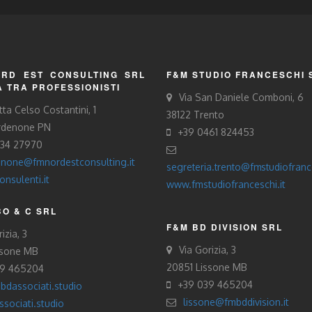
RD EST CONSULTING SRL
F&M STUDIO FRANCESCHI 
À TRA PROFESSIONISTI
Via San Daniele Comboni, 6
tta Celso Costantini, 1
38122 Trento
rdenone PN
+39 0461 824453
434 27970
none@fmnordestconsulting.it
segreteria.trento@fmstudiofrance
nsulenti.it
www.fmstudiofranceschi.it
O & C SRL
F&M BD DIVISION SRL
izia, 3
Via Gorizia, 3
ssone MB
20851 Lissone MB
39 465204
+39 039 465204
bdassociati.studio
lissone@fmbddivision.it
sociati.studio