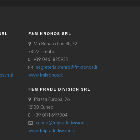
SRL
F&M KRONOS SRL
Via Renato Lunelli, 32
38122 Trento
+39 0461 825933
segreteria.trento@fmkronos.it
schi.it
www.fmkronos.it
F&M PRADE DIVISION SRL
Piazza Europa, 26
12100 Cuneo
+39 0171 697004
cuneo@fmpradedivision.it
www.fmpradedivision.it