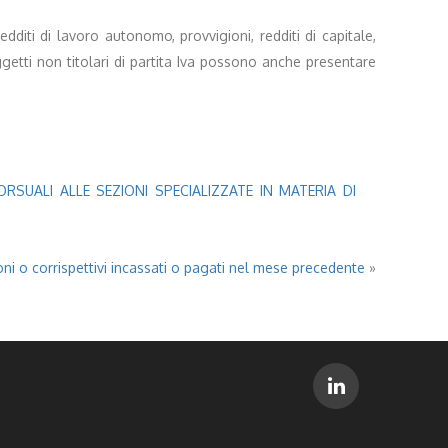
edditi di lavoro autonomo, provvigioni, redditi di capitale,
getti non titolari di partita Iva possono anche presentare
SUALI ALLE SEZIONI SPECIALIZZATE IN MATERIA DI
ni o corrispettivi incassati o pagati nel mese precedente
»