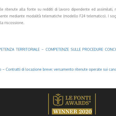
e ritenute alla fonte su redditi di lavoro dipendente ed assimilati, r
mente mediante modalità telematiche (modello F24 telematico). I sog
la riscossione.
MPETENZA TERRITORIALE – COMPETENZE SULLE PROCEDURE CONCOR
 – Contratti di locazione breve: versamento ritenute operate sui cano