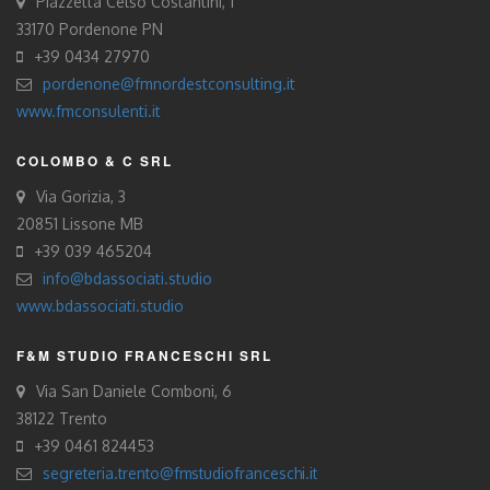
Piazzetta Celso Costantini, 1
33170 Pordenone PN
+39 0434 27970
pordenone@fmnordestconsulting.it
www.fmconsulenti.it
COLOMBO & C SRL
Via Gorizia, 3
20851 Lissone MB
+39 039 465204
info@bdassociati.studio
www.bdassociati.studio
F&M STUDIO FRANCESCHI SRL
Via San Daniele Comboni, 6
38122 Trento
+39 0461 824453
segreteria.trento@fmstudiofranceschi.it