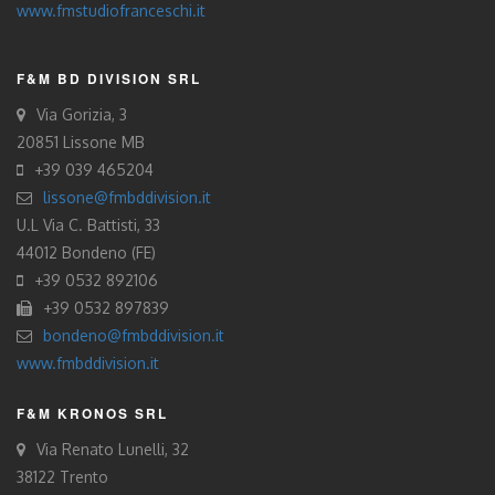
www.fmstudiofranceschi.it
F&M BD DIVISION SRL
Via Gorizia, 3
20851 Lissone MB
+39 039 465204
lissone@fmbddivision.it
U.L Via C. Battisti, 33
44012 Bondeno (FE)
+39 0532 892106
+39 0532 897839
bondeno@fmbddivision.it
www.fmbddivision.it
F&M KRONOS SRL
Via Renato Lunelli, 32
38122 Trento