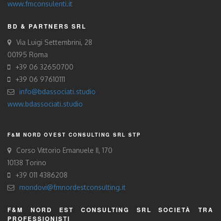
www.fmconsulenti.it
BD & PARTNERS SRL
Via Luigi Settembrini, 28
00195 Roma
+39 06 32650700
+39 06 97610111
info@bdassociati.studio
www.bdassociati.studio
F&M NORD OVEST CONSULTING SRL STP
Corso Vittorio Emanuele II, 170
10138 Torino
+39 011 4386208
mondovi@fmnordestconsulting.it
F&M NORD EST CONSULTING SRL SOCIETÀ TRA
PROFESSIONISTI