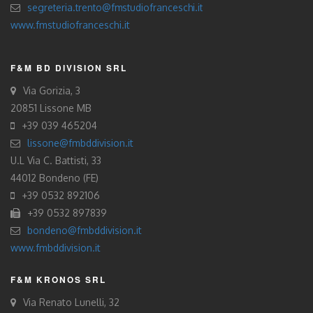
segreteria.trento@fmstudiofranceschi.it
www.fmstudiofranceschi.it
F&M BD DIVISION SRL
Via Gorizia, 3
20851 Lissone MB
+39 039 465204
lissone@fmbddivision.it
U.L Via C. Battisti, 33
44012 Bondeno (FE)
+39 0532 892106
+39 0532 897839
bondeno@fmbddivision.it
www.fmbddivision.it
F&M KRONOS SRL
Via Renato Lunelli, 32