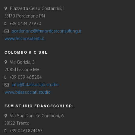
Piazzetta Celso Costantini, 1
33170 Pordenone PN
+39 0434 27970
pordenone@fmnordestconsulting.it
www.fmconsulenti.it
COLOMBO & C SRL
Via Gorizia, 3
20851 Lissone MB
+39 039 465204
info@bdassociati.studio
www.bdassociati.studio
F&M STUDIO FRANCESCHI SRL
Via San Daniele Comboni, 6
38122 Trento
+39 0461 824453