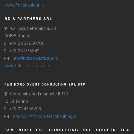
www.fmconsulenti.it
BD & PARTNERS SRL
Via Luigi Settembrini, 28
00195 Roma
+39 06 32650700
+39 06 97610111
info@bdassociati.studio
www.bdassociati.studio
F&M NORD OVEST CONSULTING SRL STP
Corso Vittorio Emanuele II, 170
10138 Torino
+39 011 4386208
mondovi@fmnordestconsulting.it
F&M NORD EST CONSULTING SRL SOCIETÀ TRA