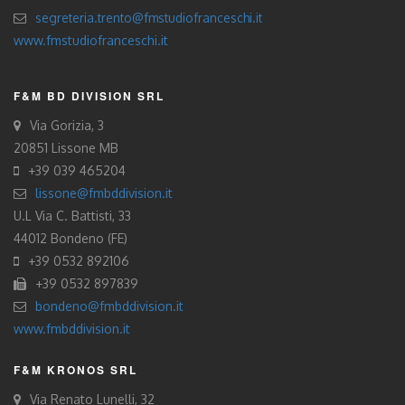
segreteria.trento@fmstudiofranceschi.it
www.fmstudiofranceschi.it
F&M BD DIVISION SRL
Via Gorizia, 3
20851 Lissone MB
+39 039 465204
lissone@fmbddivision.it
U.L Via C. Battisti, 33
44012 Bondeno (FE)
+39 0532 892106
+39 0532 897839
bondeno@fmbddivision.it
www.fmbddivision.it
F&M KRONOS SRL
Via Renato Lunelli, 32