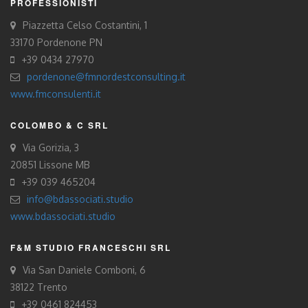
PROFESSIONISTI
Piazzetta Celso Costantini, 1
33170 Pordenone PN
+39 0434 27970
pordenone@fmnordestconsulting.it
www.fmconsulenti.it
COLOMBO & C SRL
Via Gorizia, 3
20851 Lissone MB
+39 039 465204
info@bdassociati.studio
www.bdassociati.studio
F&M STUDIO FRANCESCHI SRL
Via San Daniele Comboni, 6
38122 Trento
+39 0461 824453