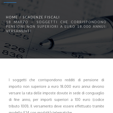
HOME
SCADENZE FISCALI
18 MARZO – SOGGETTI CHE CORRISPONDONO
PENSIONI NON SUPERIORI A EURO 18.000 ANNUI:
VERSAMENTI
I soggetti che corrispondono redditi di pensione di
importo non superiore a euro 18.000 euro annui devono
versare la rata delle imposte dovute in sede di conguaglio
di fine anno, per importi superiori a 100 euro (codice
tributo 1001). Il versamento deve essere effettuato tramite
modello F24 con modalità telematiche.