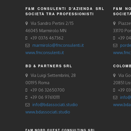
F&M CONSULENTI D’AZIENDA SRL
F&M NO
SOCIETÀ TRA PROFESSIONISTI
SOCIET
Via Sandro Pertini 2/15
Piazze
46045 Marmirolo MN
33170 Po
+39 0376 467362
+39 0
marmirolo@fmconsulenti.it
porde
www.fmconsulenti.it
www.fmco
BD & PARTNERS SRL
COLOMB
Via Luigi Settembrini, 28
Via Gor
00195 Roma
20851 Li
+39 06 32650700
+39 0
+39 06 97610111
info@
info@bdassociati.studio
www.bdas
www.bdassociati.studio
F&M NORD OVEST CONSULTING SRL