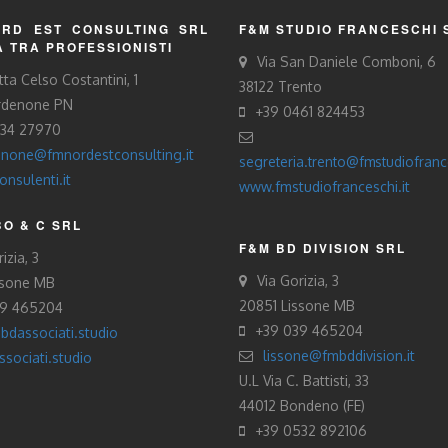
RD EST CONSULTING SRL
F&M STUDIO FRANCESCHI 
À TRA PROFESSIONISTI
Via San Daniele Comboni, 6
tta Celso Costantini, 1
38122 Trento
rdenone PN
+39 0461 824453
434 27970
none@fmnordestconsulting.it
segreteria.trento@fmstudiofrance
nsulenti.it
www.fmstudiofranceschi.it
O & C SRL
F&M BD DIVISION SRL
izia, 3
Via Gorizia, 3
ssone MB
20851 Lissone MB
39 465204
+39 039 465204
bdassociati.studio
lissone@fmbddivision.it
sociati.studio
U.L Via C. Battisti, 33
44012 Bondeno (FE)
+39 0532 892106