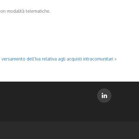
 con modalità telematiche.
 versamento dell’Iva relativa agli acquisti intracomunitari
»