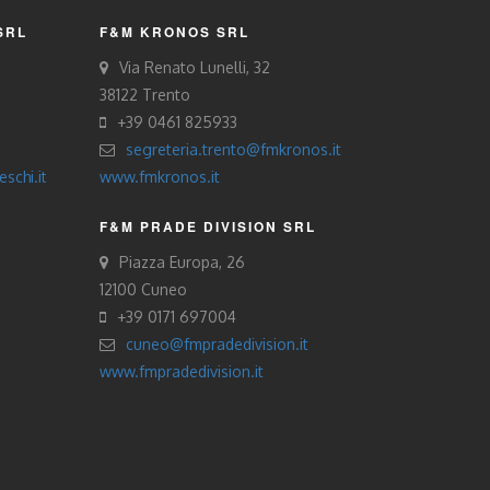
SRL
F&M KRONOS SRL
Via Renato Lunelli, 32
38122 Trento
+39 0461 825933
segreteria.trento@fmkronos.it
schi.it
www.fmkronos.it
F&M PRADE DIVISION SRL
Piazza Europa, 26
12100 Cuneo
+39 0171 697004
cuneo@fmpradedivision.it
www.fmpradedivision.it