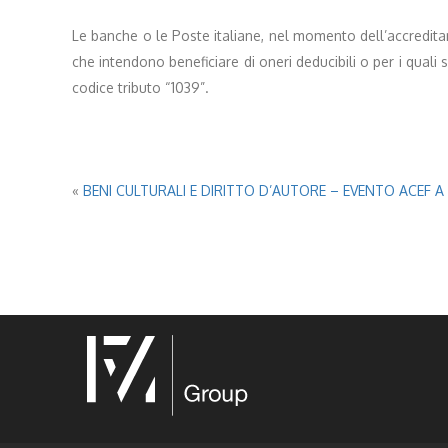
Le banche o le Poste italiane, nel momento dell’accredita
che intendono beneficiare di oneri deducibili o per i qual
codice tributo “1039”.
«
BENI CULTURALI E DIRITTO D’AUTORE – EVENTO ACEF A