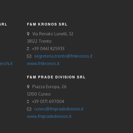
SRL
F&M KRONOS SRL
Via Renato Lunelli, 32
38122 Trento
+39 0461 825933
segreteria.trento@fmkronos.it
schi.it
www.fmkronos.it
F&M PRADE DIVISION SRL
Piazza Europa, 26
12100 Cuneo
+39 0171 697004
cuneo@fmpradedivision.it
www.fmpradedivision.it