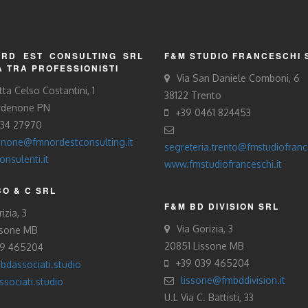
RD EST CONSULTING SRL
F&M STUDIO FRANCESCHI 
À TRA PROFESSIONISTI
Via San Daniele Comboni, 6
tta Celso Costantini, 1
38122 Trento
rdenone PN
+39 0461 824453
434 27970
none@fmnordestconsulting.it
segreteria.trento@fmstudiofrance
nsulenti.it
www.fmstudiofranceschi.it
O & C SRL
F&M BD DIVISION SRL
izia, 3
Via Gorizia, 3
ssone MB
20851 Lissone MB
39 465204
+39 039 465204
bdassociati.studio
lissone@fmbddivision.it
sociati.studio
U.L Via C. Battisti, 33