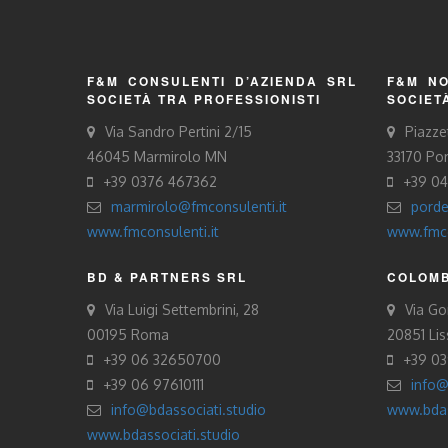
F&M CONSULENTI D’AZIENDA SRL
F&M NO
SOCIETÀ TRA PROFESSIONISTI
SOCIET
Via Sandro Pertini 2/15
Piazze
46045 Marmirolo MN
33170 Po
+39 0376 467362
+39 0
marmirolo@fmconsulenti.it
porde
www.fmconsulenti.it
www.fmco
BD & PARTNERS SRL
COLOMB
Via Luigi Settembrini, 28
Via Gor
00195 Roma
20851 Li
+39 06 32650700
+39 0
+39 06 97610111
info@
info@bdassociati.studio
www.bdas
www.bdassociati.studio