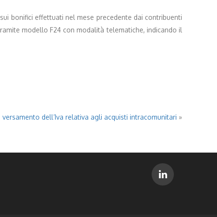
i bonifici effettuati nel mese precedente dai contribuenti
 tramite modello F24 con modalità telematiche, indicando il
 versamento dell’Iva relativa agli acquisti intracomunitari
»