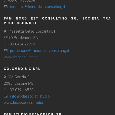
+39 011 4386208
mondovi@fmnordestconsulting.it
F&M NORD EST CONSULTING SRL SOCIETÀ TRA
PROFESSIONISTI
Piazzetta Celso Costantini, 1
33170 Pordenone PN
+39 0434 27970
pordenone@fmnordestconsulting.it
www.fmconsulenti.it
COLOMBO & C SRL
Via Gorizia, 3
20851 Lissone MB
+39 039 465204
info@bdassociati.studio
www.bdassociati.studio
F&M STUDIO FRANCESCHI SRL