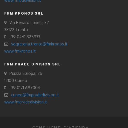
www.fmbddivision.it
F&M KRONOS SRL
Via Renato Lunelli, 32
38122 Trento
+39 0461 825933
segreteria.trento@fmkronos.it
www.fmkronos.it
F&M PRADE DIVISION SRL
Piazza Europa, 26
12100 Cuneo
+39 0171 697004
cuneo@fmpradedivision.it
www.fmpradedivision.it
CONSULENTI D’AZIENDA