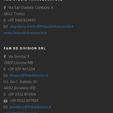
Via San Daniele Comboni, 6
38122 Trento
+39 0461 824453
segreteria.trento@fmstudiofranceschi.it
www.fmstudiofranceschi.it
F&M BD DIVISION SRL
Via Gorizia, 3
20851 Lissone MB
+39 039 465204
lissone@fmbddivision.it
U.L Via C. Battisti, 33
44012 Bondeno (FE)
+39 0532 892106
+39 0532 897839
bondeno@fmbddivision.it