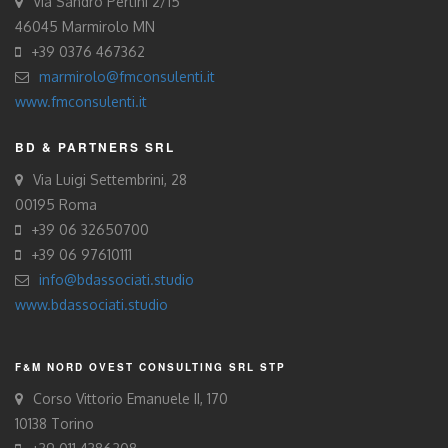
Via Sandro Pertini 2/15
46045 Marmirolo MN
+39 0376 467362
marmirolo@fmconsulenti.it
www.fmconsulenti.it
BD & PARTNERS SRL
Via Luigi Settembrini, 28
00195 Roma
+39 06 32650700
+39 06 97610111
info@bdassociati.studio
www.bdassociati.studio
F&M NORD OVEST CONSULTING SRL STP
Corso Vittorio Emanuele II, 170
10138 Torino