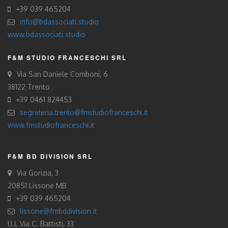
+39 039 465204
info@bdassociati.studio
www.bdassociati.studio
F&M STUDIO FRANCESCHI SRL
Via San Daniele Comboni, 6
38122 Trento
+39 0461 824453
segreteria.trento@fmstudiofranceschi.it
www.fmstudiofranceschi.it
F&M BD DIVISION SRL
Via Gorizia, 3
20851 Lissone MB
+39 039 465204
lissone@fmbddivision.it
U.L Via C. Battisti, 33