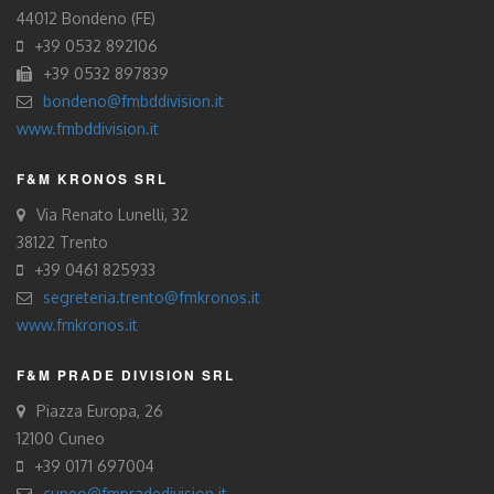
44012 Bondeno (FE)
+39 0532 892106
+39 0532 897839
bondeno@fmbddivision.it
www.fmbddivision.it
F&M KRONOS SRL
Via Renato Lunelli, 32
38122 Trento
+39 0461 825933
segreteria.trento@fmkronos.it
www.fmkronos.it
F&M PRADE DIVISION SRL
Piazza Europa, 26
12100 Cuneo
+39 0171 697004
cuneo@fmpradedivision.it