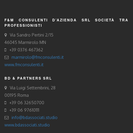
F&M CONSULENTI D’AZIENDA SRL SOCIETÀ TRA
PROFESSIONISTI
Via Sandro Pertini 2/15
46045 Marmirolo MN
+39 0376 467362
marmirolo@fmconsulenti.it
www.fmconsulenti.it
BD & PARTNERS SRL
Via Luigi Settembrini, 28
00195 Roma
+39 06 32650700
+39 06 97610111
info@bdassociati.studio
www.bdassociati.studio