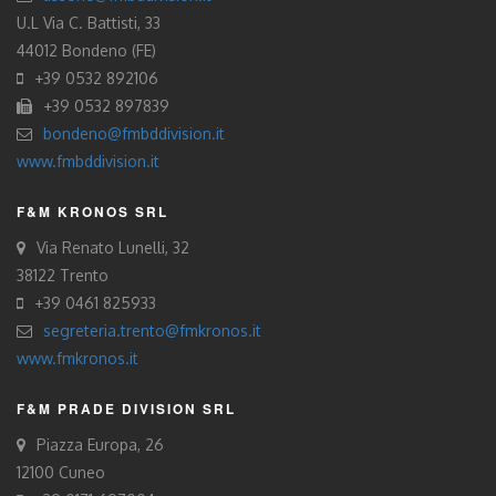
U.L Via C. Battisti, 33
44012 Bondeno (FE)
+39 0532 892106
+39 0532 897839
bondeno@fmbddivision.it
www.fmbddivision.it
F&M KRONOS SRL
Via Renato Lunelli, 32
38122 Trento
+39 0461 825933
segreteria.trento@fmkronos.it
www.fmkronos.it
F&M PRADE DIVISION SRL
Piazza Europa, 26
12100 Cuneo