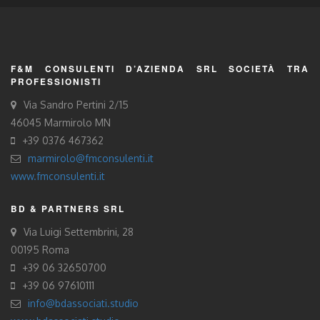
F&M CONSULENTI D’AZIENDA SRL SOCIETÀ TRA
PROFESSIONISTI
Via Sandro Pertini 2/15
46045 Marmirolo MN
+39 0376 467362
marmirolo@fmconsulenti.it
www.fmconsulenti.it
BD & PARTNERS SRL
Via Luigi Settembrini, 28
00195 Roma
+39 06 32650700
+39 06 97610111
info@bdassociati.studio