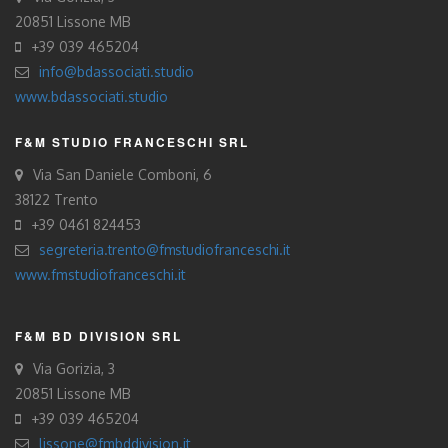
20851 Lissone MB
+39 039 465204
info@bdassociati.studio
www.bdassociati.studio
F&M STUDIO FRANCESCHI SRL
Via San Daniele Comboni, 6
38122 Trento
+39 0461 824453
segreteria.trento@fmstudiofranceschi.it
www.fmstudiofranceschi.it
F&M BD DIVISION SRL
Via Gorizia, 3
20851 Lissone MB
+39 039 465204
lissone@fmbddivision.it