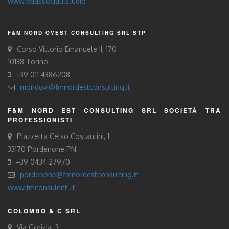
www.bdassociati.studio
F&M NORD OVEST CONSULTING SRL STP
Corso Vittorio Emanuele II, 170
10138 Torino
+39 011 4386208
mondovi@fmnordestconsulting.it
F&M NORD EST CONSULTING SRL SOCIETÀ TRA
PROFESSIONISTI
Piazzetta Celso Costantini, 1
33170 Pordenone PN
+39 0434 27970
pordenone@fmnordestconsulting.it
www.fmconsulenti.it
COLOMBO & C SRL
Via Gorizia, 3