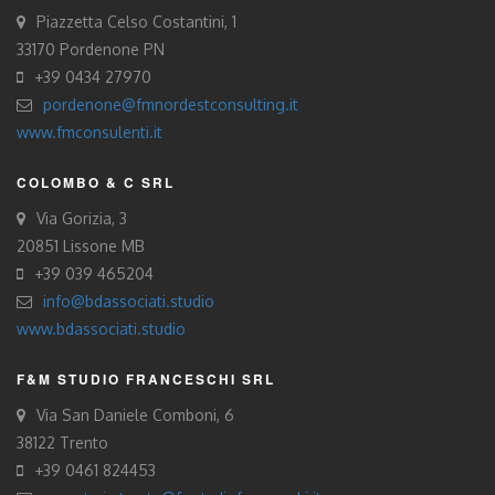
Piazzetta Celso Costantini, 1
33170 Pordenone PN
+39 0434 27970
pordenone@fmnordestconsulting.it
www.fmconsulenti.it
COLOMBO & C SRL
Via Gorizia, 3
20851 Lissone MB
+39 039 465204
info@bdassociati.studio
www.bdassociati.studio
F&M STUDIO FRANCESCHI SRL
Via San Daniele Comboni, 6
38122 Trento
+39 0461 824453