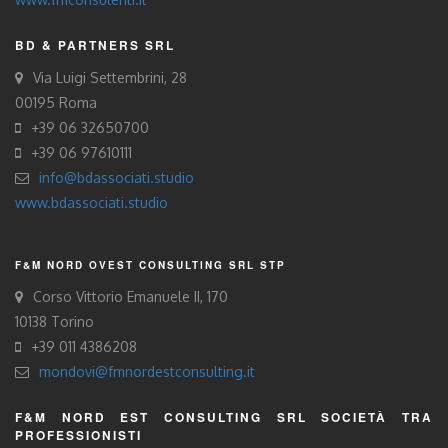
BD & PARTNERS SRL
Via Luigi Settembrini, 28
00195 Roma
+39 06 32650700
+39 06 97610111
info@bdassociati.studio
www.bdassociati.studio
F&M NORD OVEST CONSULTING SRL STP
Corso Vittorio Emanuele II, 170
10138 Torino
+39 011 4386208
mondovi@fmnordestconsulting.it
F&M NORD EST CONSULTING SRL SOCIETÀ TRA
PROFESSIONISTI