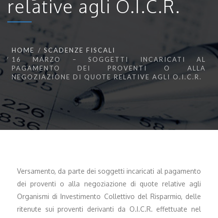
relative agli O.I.C.R.
HOME
SCADENZE FISCALI
16 MARZO – SOGGETTI INCARICATI AL
PAGAMENTO DEI PROVENTI O ALLA
NEGOZIAZIONE DI QUOTE RELATIVE AGLI O.I.C.R.
Versamento, da parte dei soggetti incaricati al pagamento
dei proventi o alla negoziazione di quote relative agli
Organismi di Investimento Collettivo del Risparmio, delle
ritenute sui proventi derivanti da O.I.C.R. effettuate nel