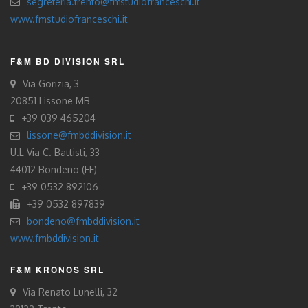
segreteria.trento@fmstudiofranceschi.it
www.fmstudiofranceschi.it
F&M BD DIVISION SRL
Via Gorizia, 3
20851 Lissone MB
+39 039 465204
lissone@fmbddivision.it
U.L Via C. Battisti, 33
44012 Bondeno (FE)
+39 0532 892106
+39 0532 897839
bondeno@fmbddivision.it
www.fmbddivision.it
F&M KRONOS SRL
Via Renato Lunelli, 32