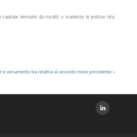
capitale derivanti da riscatti o scadenze di polizze vita,
ione e versamento Iva relativa al secondo mese precedente
»