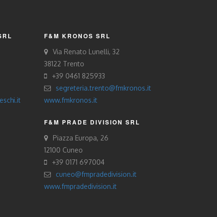
SRL
F&M KRONOS SRL
Via Renato Lunelli, 32
38122 Trento
+39 0461 825933
segreteria.trento@fmkronos.it
schi.it
www.fmkronos.it
F&M PRADE DIVISION SRL
Piazza Europa, 26
12100 Cuneo
+39 0171 697004
cuneo@fmpradedivision.it
www.fmpradedivision.it