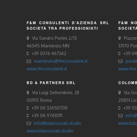
F&M CONSULENTI D’AZIENDA SRL
F&M NO
SOCIETÀ TRA PROFESSIONISTI
SOCIET
Via Sandro Pertini 2/15
Piazze
46045 Marmirolo MN
33170 Po
+39 0376 467362
+39 0
marmirolo@fmconsulenti.it
porde
www.fmconsulenti.it
www.fmco
BD & PARTNERS SRL
COLOMB
Via Luigi Settembrini, 28
Via Gor
00195 Roma
20851 Li
+39 06 32650700
+39 0
+39 06 97610111
info@
info@bdassociati.studio
www.bdas
www.bdassociati.studio