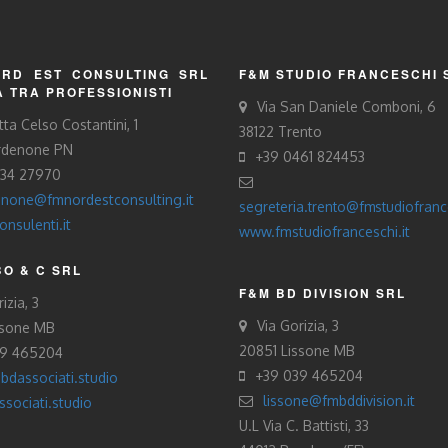
RD EST CONSULTING SRL
F&M STUDIO FRANCESCHI 
À TRA PROFESSIONISTI
Via San Daniele Comboni, 6
tta Celso Costantini, 1
38122 Trento
rdenone PN
+39 0461 824453
434 27970
none@fmnordestconsulting.it
segreteria.trento@fmstudiofrance
nsulenti.it
www.fmstudiofranceschi.it
O & C SRL
F&M BD DIVISION SRL
izia, 3
Via Gorizia, 3
ssone MB
20851 Lissone MB
39 465204
+39 039 465204
bdassociati.studio
lissone@fmbddivision.it
sociati.studio
U.L Via C. Battisti, 33