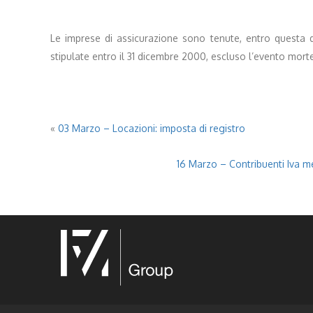
Le imprese di assicurazione sono tenute, entro questa dat
stipulate entro il 31 dicembre 2000, escluso l’evento mort
«
03 Marzo – Locazioni: imposta di registro
16 Marzo – Contribuenti Iva me