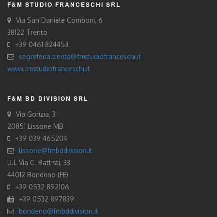
F&M STUDIO FRANCESCHI SRL
Via San Daniele Comboni, 6
38122 Trento
+39 0461 824453
segreteria.trento@fmstudiofranceschi.it
www.fmstudiofranceschi.it
F&M BD DIVISION SRL
Via Gorizia, 3
20851 Lissone MB
+39 039 465204
lissone@fmbddivision.it
U.L Via C. Battisti, 33
44012 Bondeno (FE)
+39 0532 892106
+39 0532 897839
bondeno@fmbddivision.it