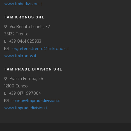
www.fmbddivision.it
F&M KRONOS SRL
Via Renato Lunelli, 32
38122 Trento
+39 0461 825933
segreteria.trento@fmkronos.it
www.fmkronos.it
F&M PRADE DIVISION SRL
Piazza Europa, 26
12100 Cuneo
+39 0171 697004
cuneo@fmpradedivision.it
www.fmpradedivision.it