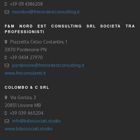
+39 011 4386208
mondovi@fmnordestconsulting.it
F&M NORD EST CONSULTING SRL SOCIETÀ TRA
PROFESSIONISTI
Piazzetta Celso Costantini, 1
33170 Pordenone PN
+39 0434 27970
pordenone@fmnordestconsulting.it
www.fmconsulenti.it
COLOMBO & C SRL
Via Gorizia, 3
20851 Lissone MB
+39 039 465204
info@bdassociati.studio
www.bdassociati.studio