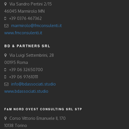
Via Sandro Pertini 2/15
46045 Marmirolo MN
+39 0376 467362
marmirolo@fmconsulenti.it
www.fmconsulenti.it
BD & PARTNERS SRL
Via Luigi Settembrini, 28
00195 Roma
+39 06 32650700
+39 06 97610111
info@bdassociati.studio
www.bdassociati.studio
F&M NORD OVEST CONSULTING SRL STP
Corso Vittorio Emanuele II, 170
10138 Torino