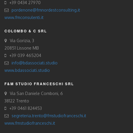
+39 0434 27970
pordenone@fmnordestconsulting.it
www.fmconsulenti.it
COLOMBO & C SRL
Via Gorizia, 3
20851 Lissone MB
+39 039 465204
info@bdassociati.studio
www.bdassociati.studio
F&M STUDIO FRANCESCHI SRL
Via San Daniele Comboni, 6
38122 Trento
+39 0461 824453
segreteria.trento@fmstudiofranceschi.it
www.fmstudiofranceschi.it