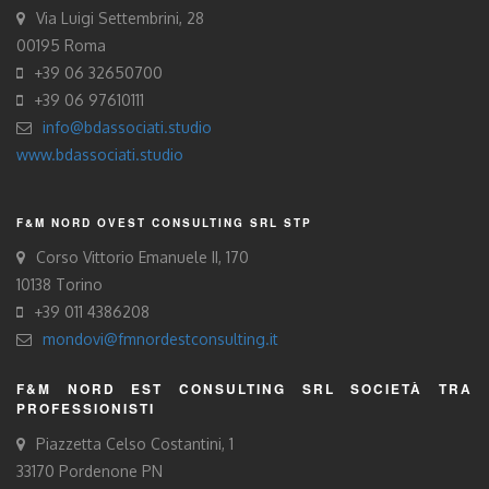
Via Luigi Settembrini, 28
00195 Roma
+39 06 32650700
+39 06 97610111
info@bdassociati.studio
www.bdassociati.studio
F&M NORD OVEST CONSULTING SRL STP
Corso Vittorio Emanuele II, 170
10138 Torino
+39 011 4386208
mondovi@fmnordestconsulting.it
F&M NORD EST CONSULTING SRL SOCIETÀ TRA
PROFESSIONISTI
Piazzetta Celso Costantini, 1
33170 Pordenone PN