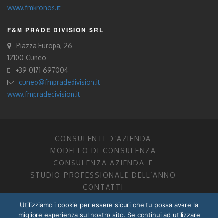
www.fmkronos.it
F&M PRADE DIVISION SRL
Piazza Europa, 26
12100 Cuneo
+39 0171 697004
cuneo@fmpradedivision.it
www.fmpradedivision.it
CONSULENTI D’AZIENDA
MODELLO DI CONSULENZA
CONSULENZA AZIENDALE
STUDIO PROFESSIONALE DELL’ANNO
CONTATTI
Utilizziamo i cookie per essere sicuri che tu possa avere la
FM CONSULENTI D’AZIENDA SOCIETÀ TRA PROFESSIONISTI
migliore esperienza sul nostro sito. Se continui ad utilizzare
DOTTORI COMMERCIALISTI MANTOVA, PORDENONE, TRENTO