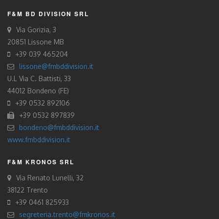
F&M BD DIVISION SRL
Via Gorizia, 3
20851 Lissone MB
+39 039 465204
lissone@fmbddivision.it
U.L Via C. Battisti, 33
44012 Bondeno (FE)
+39 0532 892106
+39 0532 897839
bondeno@fmbddivision.it
www.fmbddivision.it
F&M KRONOS SRL
Via Renato Lunelli, 32
38122 Trento
+39 0461 825933
segreteria.trento@fmkronos.it