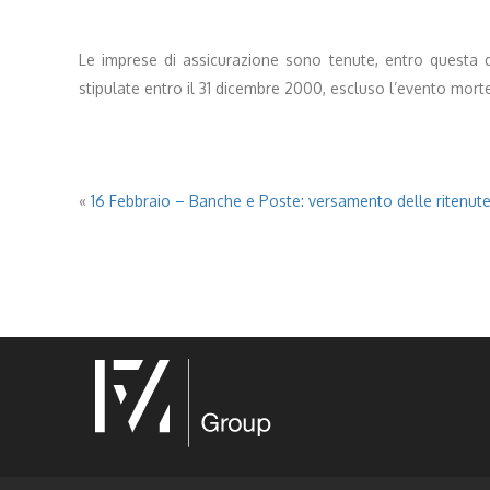
Le imprese di assicurazione sono tenute, entro questa dat
stipulate entro il 31 dicembre 2000, escluso l’evento mort
«
16 Febbraio – Banche e Poste: versamento delle ritenute 