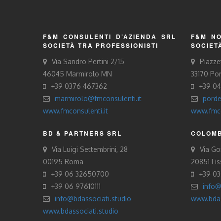
F&M CONSULENTI D’AZIENDA SRL
F&M NO
SOCIETÀ TRA PROFESSIONISTI
SOCIET
Via Sandro Pertini 2/15
Piazze
46045 Marmirolo MN
33170 Po
+39 0376 467362
+39 0
marmirolo@fmconsulenti.it
porde
www.fmconsulenti.it
www.fmco
BD & PARTNERS SRL
COLOMB
Via Luigi Settembrini, 28
Via Gor
00195 Roma
20851 Li
+39 06 32650700
+39 0
+39 06 97610111
info@
info@bdassociati.studio
www.bdas
www.bdassociati.studio