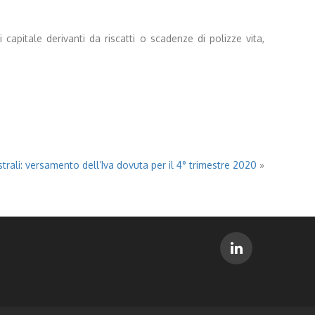
capitale derivanti da riscatti o scadenze di polizze vita,
strali: versamento dell’Iva dovuta per il 4° trimestre 2020
»