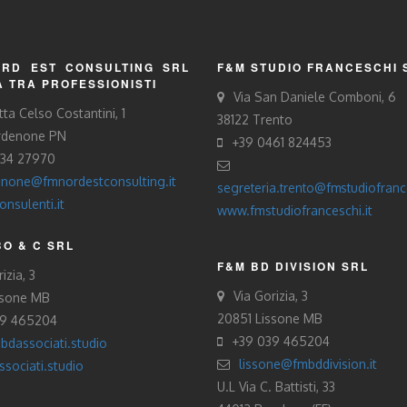
RD EST CONSULTING SRL
F&M STUDIO FRANCESCHI 
À TRA PROFESSIONISTI
Via San Daniele Comboni, 6
tta Celso Costantini, 1
38122 Trento
rdenone PN
+39 0461 824453
434 27970
none@fmnordestconsulting.it
segreteria.trento@fmstudiofrance
nsulenti.it
www.fmstudiofranceschi.it
O & C SRL
F&M BD DIVISION SRL
izia, 3
Via Gorizia, 3
ssone MB
20851 Lissone MB
39 465204
+39 039 465204
bdassociati.studio
lissone@fmbddivision.it
sociati.studio
U.L Via C. Battisti, 33