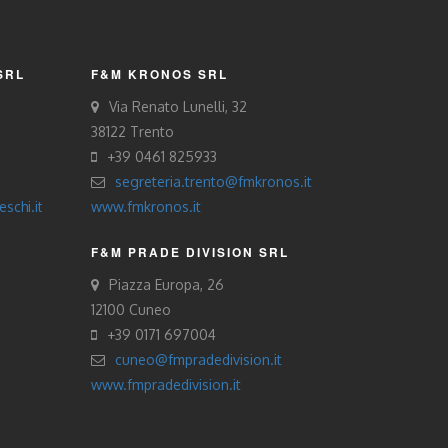
SRL
F&M KRONOS SRL
Via Renato Lunelli, 32
38122 Trento
+39 0461 825933
segreteria.trento@fmkronos.it
schi.it
www.fmkronos.it
F&M PRADE DIVISION SRL
Piazza Europa, 26
12100 Cuneo
+39 0171 697004
cuneo@fmpradedivision.it
www.fmpradedivision.it