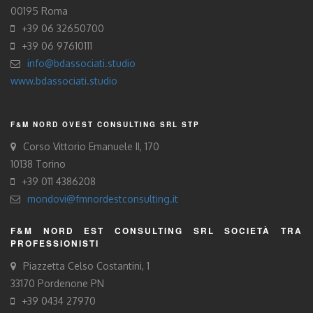
00195 Roma
+39 06 32650700
+39 06 97610111
info@bdassociati.studio
www.bdassociati.studio
F&M NORD OVEST CONSULTING SRL STP
Corso Vittorio Emanuele II, 170
10138 Torino
+39 011 4386208
mondovi@fmnordestconsulting.it
F&M NORD EST CONSULTING SRL SOCIETÀ TRA
PROFESSIONISTI
Piazzetta Celso Costantini, 1
33170 Pordenone PN
+39 0434 27970