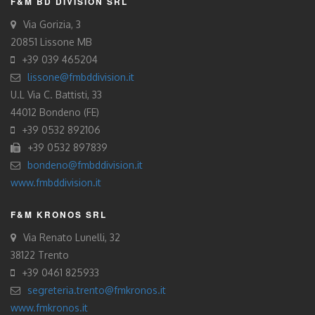
F&M BD DIVISION SRL
Via Gorizia, 3
20851 Lissone MB
+39 039 465204
lissone@fmbddivision.it
U.L Via C. Battisti, 33
44012 Bondeno (FE)
+39 0532 892106
+39 0532 897839
bondeno@fmbddivision.it
www.fmbddivision.it
F&M KRONOS SRL
Via Renato Lunelli, 32
38122 Trento
+39 0461 825933
segreteria.trento@fmkronos.it
www.fmkronos.it