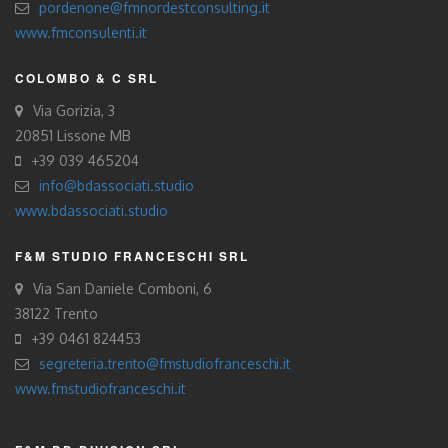
pordenone@fmnordestconsulting.it
www.fmconsulenti.it
COLOMBO & C SRL
Via Gorizia, 3
20851 Lissone MB
+39 039 465204
info@bdassociati.studio
www.bdassociati.studio
F&M STUDIO FRANCESCHI SRL
Via San Daniele Comboni, 6
38122 Trento
+39 0461 824453
segreteria.trento@fmstudiofranceschi.it
www.fmstudiofranceschi.it