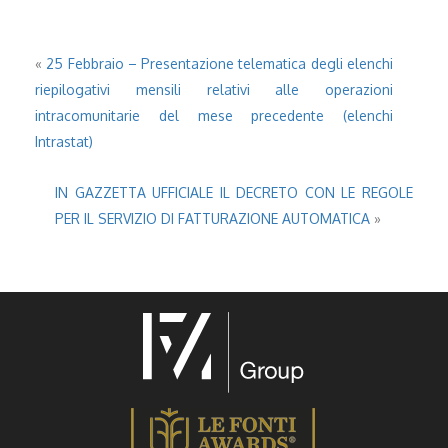
«
25 Febbraio – Presentazione telematica degli elenchi
riepilogativi mensili relativi alle operazioni
intracomunitarie del mese precedente (elenchi
Intrastat)
IN GAZZETTA UFFICIALE IL DECRETO CON LE REGOLE
PER IL SERVIZIO DI FATTURAZIONE AUTOMATICA
»