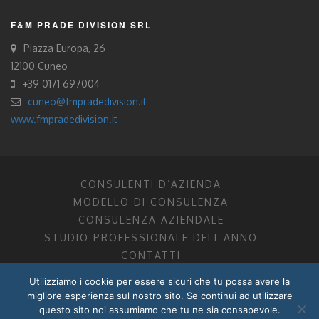
F&M PRADE DIVISION SRL
Piazza Europa, 26
12100 Cuneo
+39 0171 697004
cuneo@fmpradedivision.it
www.fmpradedivision.it
CONSULENTI D’AZIENDA
MODELLO DI CONSULENZA
CONSULENZA AZIENDALE
STUDIO PROFESSIONALE DELL’ANNO
CONTATTI
Utilizziamo i cookie per essere sicuri che tu possa avere la
FM CONSULENTI D’AZIENDA SOCIETÀ TRA PROFESSIONISTI
migliore esperienza sul nostro sito. Se continui ad utilizzare
DOTTORI COMMERCIALISTI MANTOVA, PORDENONE, TRENTO
questo sito noi assumiamo che tu ne sia consapevole.
P.I. 01599280201