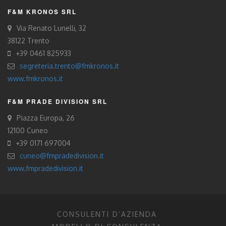
F&M KRONOS SRL
Via Renato Lunelli, 32
38122 Trento
+39 0461 825933
segreteria.trento@fmkronos.it
www.fmkronos.it
F&M PRADE DIVISION SRL
Piazza Europa, 26
12100 Cuneo
+39 0171 697004
cuneo@fmpradedivision.it
www.fmpradedivision.it
CONSULENTI D’AZIENDA