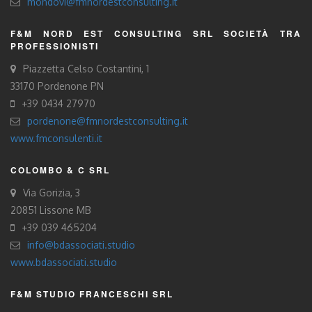
mondovi@fmnordestconsulting.it
F&M NORD EST CONSULTING SRL SOCIETÀ TRA
PROFESSIONISTI
Piazzetta Celso Costantini, 1
33170 Pordenone PN
+39 0434 27970
pordenone@fmnordestconsulting.it
www.fmconsulenti.it
COLOMBO & C SRL
Via Gorizia, 3
20851 Lissone MB
+39 039 465204
info@bdassociati.studio
www.bdassociati.studio
F&M STUDIO FRANCESCHI SRL