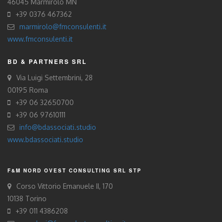
46045 Marmirolo MN
+39 0376 467362
marmirolo@fmconsulenti.it
www.fmconsulenti.it
BD & PARTNERS SRL
Via Luigi Settembrini, 28
00195 Roma
+39 06 32650700
+39 06 97610111
info@bdassociati.studio
www.bdassociati.studio
F&M NORD OVEST CONSULTING SRL STP
Corso Vittorio Emanuele II, 170
10138 Torino
+39 011 4386208