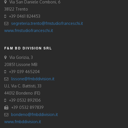
Via San Daniele Comboni, 6
38122 Trento
+39 0461 824453
segreteria.trento@fmstudiofranceschi.it
www.fmstudiofranceschi.it
F&M BD DIVISION SRL
Via Gorizia, 3
20851 Lissone MB
+39 039 465204
lissone@fmbddivision.it
U.L Via C. Battisti, 33
44012 Bondeno (FE)
+39 0532 892106
+39 0532 897839
bondeno@fmbddivision.it
www.fmbddivision.it