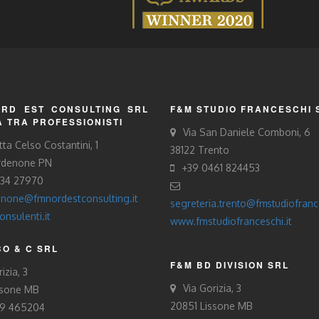
RD EST CONSULTING SRL
F&M STUDIO FRANCESCHI 
À TRA PROFESSIONISTI
Via San Daniele Comboni, 6
tta Celso Costantini, 1
38122 Trento
rdenone PN
+39 0461 824453
434 27970
none@fmnordestconsulting.it
segreteria.trento@fmstudiofrance
nsulenti.it
www.fmstudiofranceschi.it
O & C SRL
F&M BD DIVISION SRL
izia, 3
Via Gorizia, 3
ssone MB
20851 Lissone MB
39 465204