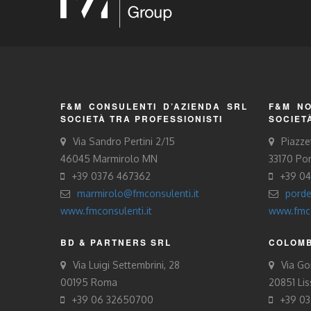
F&M CONSULENTI D’AZIENDA SRL
F&M NO
SOCIETÀ TRA PROFESSIONISTI
SOCIET
Via Sandro Pertini 2/15
Piazze
46045 Marmirolo MN
33170 Po
+39 0376 467362
+39 0
marmirolo@fmconsulenti.it
porde
www.fmconsulenti.it
www.fmco
BD & PARTNERS SRL
COLOMB
Via Luigi Settembrini, 28
Via Gor
00195 Roma
20851 Li
+39 06 32650700
+39 0