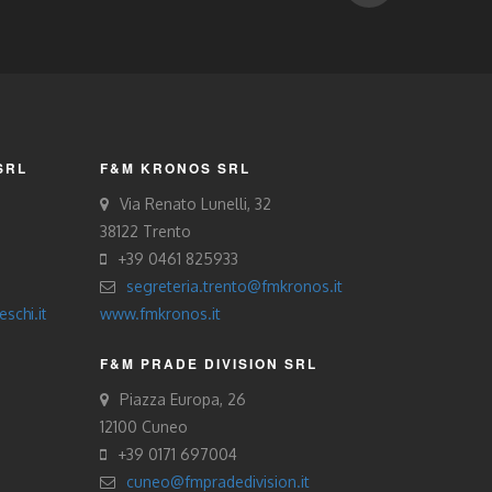
SRL
F&M KRONOS SRL
Via Renato Lunelli, 32
38122 Trento
+39 0461 825933
segreteria.trento@fmkronos.it
schi.it
www.fmkronos.it
F&M PRADE DIVISION SRL
Piazza Europa, 26
12100 Cuneo
+39 0171 697004
cuneo@fmpradedivision.it