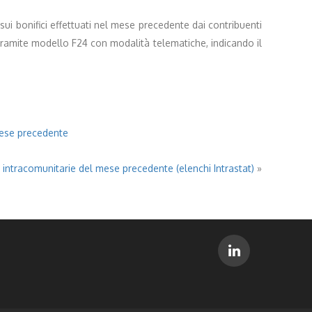
i bonifici effettuati nel mese precedente dai contribuenti
 tramite modello F24 con modalità telematiche, indicando il
 mese precedente
i intracomunitarie del mese precedente (elenchi Intrastat)
»