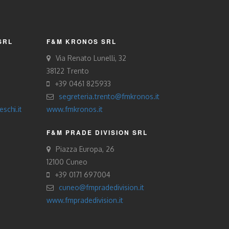
SRL
F&M KRONOS SRL
Via Renato Lunelli, 32
38122 Trento
+39 0461 825933
segreteria.trento@fmkronos.it
schi.it
www.fmkronos.it
F&M PRADE DIVISION SRL
Piazza Europa, 26
12100 Cuneo
+39 0171 697004
cuneo@fmpradedivision.it
www.fmpradedivision.it