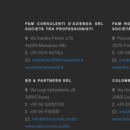
F&M CONSULENTI D’AZIENDA SRL
F&M NO
SOCIETÀ TRA PROFESSIONISTI
SOCIET
Via Sandro Pertini 2/15
Piazze
46045 Marmirolo MN
33170 Po
+39 0376 467362
+39 0
marmirolo@fmconsulenti.it
porde
www.fmconsulenti.it
www.fmco
BD & PARTNERS SRL
COLOMB
Via Luigi Settembrini, 28
Via Gor
00195 Roma
20851 Li
+39 06 32650700
+39 0
+39 06 97610111
info@
info@bdassociati.studio
www.bdas
www.bdassociati.studio