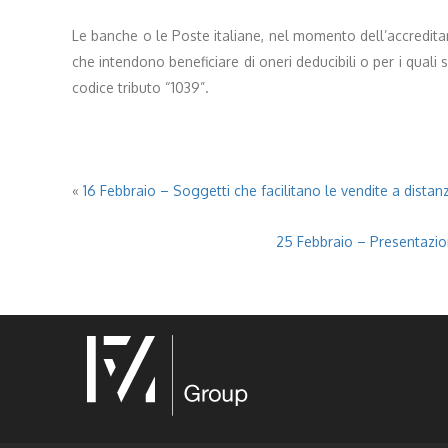
Le banche o le Poste italiane, nel momento dell’accredita
che intendono beneficiare di oneri deducibili o per i qual
codice tributo “1039”.
«
16 Febbraio – Soggetti che facilitano le vendite a dista
25 Febbraio – Presentazione