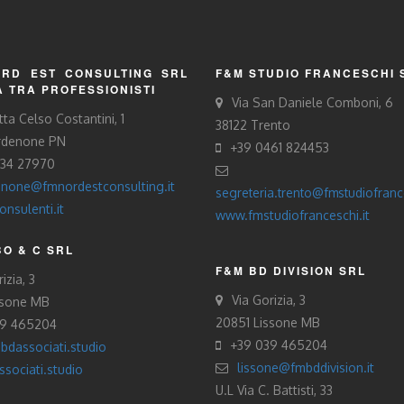
RD EST CONSULTING SRL
F&M STUDIO FRANCESCHI 
À TRA PROFESSIONISTI
Via San Daniele Comboni, 6
tta Celso Costantini, 1
38122 Trento
rdenone PN
+39 0461 824453
434 27970
none@fmnordestconsulting.it
segreteria.trento@fmstudiofrance
nsulenti.it
www.fmstudiofranceschi.it
O & C SRL
F&M BD DIVISION SRL
izia, 3
Via Gorizia, 3
ssone MB
20851 Lissone MB
39 465204
+39 039 465204
bdassociati.studio
lissone@fmbddivision.it
sociati.studio
U.L Via C. Battisti, 33