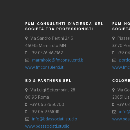
F&M CONSULENTI D’AZIENDA SRL
F&M NO
SOCIETÀ TRA PROFESSIONISTI
SOCIET
Via Sandro Pertini 2/15
Piazze
46045 Marmirolo MN
33170 Po
+39 0376 467362
+39 0
marmirolo@fmconsulenti.it
porde
www.fmconsulenti.it
www.fmco
BD & PARTNERS SRL
COLOMB
Via Luigi Settembrini, 28
Via Gor
00195 Roma
20851 Li
+39 06 32650700
+39 0
+39 06 97610111
info@
info@bdassociati.studio
www.bdas
www.bdassociati.studio