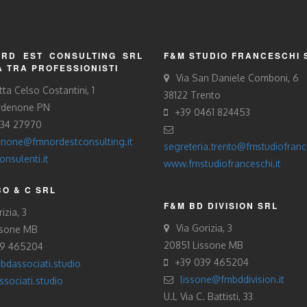
RD EST CONSULTING SRL
F&M STUDIO FRANCESCHI 
À TRA PROFESSIONISTI
Via San Daniele Comboni, 6
tta Celso Costantini, 1
38122 Trento
rdenone PN
+39 0461 824453
434 27970
none@fmnordestconsulting.it
segreteria.trento@fmstudiofrance
nsulenti.it
www.fmstudiofranceschi.it
O & C SRL
F&M BD DIVISION SRL
izia, 3
Via Gorizia, 3
ssone MB
20851 Lissone MB
39 465204
+39 039 465204
bdassociati.studio
lissone@fmbddivision.it
sociati.studio
U.L Via C. Battisti, 33