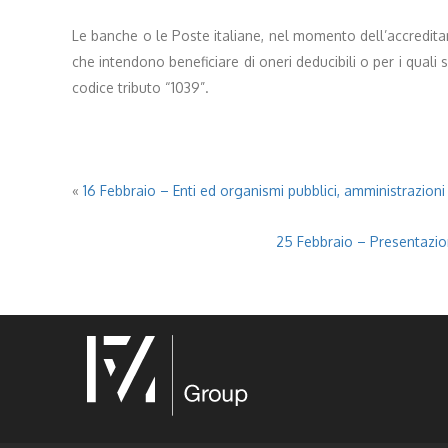
Le banche o le Poste italiane, nel momento dell’accredita
che intendono beneficiare di oneri deducibili o per i qual
codice tributo “1039”.
«
16 Febbraio – Enti ed organismi pubblici, amministrazion
25 Febbraio – Presentazione