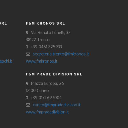
SRL
F&M KRONOS SRL
Via Renato Lunelli, 32
38122 Trento
+39 0461 825933
segreteria.trento@fmkronos.it
schi.it
www.fmkronos.it
F&M PRADE DIVISION SRL
Piazza Europa, 26
12100 Cuneo
+39 0171 697004
cuneo@fmpradedivision.it
www.fmpradedivision.it