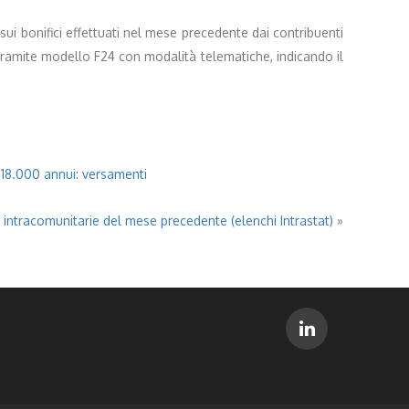
i bonifici effettuati nel mese precedente dai contribuenti
 tramite modello F24 con modalità telematiche, indicando il
 18.000 annui: versamenti
i intracomunitarie del mese precedente (elenchi Intrastat)
»