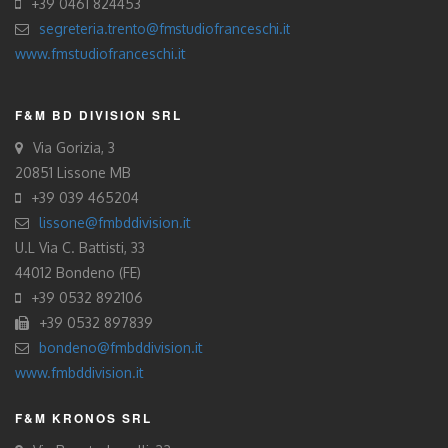
+39 0461 824453
segreteria.trento@fmstudiofranceschi.it
www.fmstudiofranceschi.it
F&M BD DIVISION SRL
Via Gorizia, 3
20851 Lissone MB
+39 039 465204
lissone@fmbddivision.it
U.L Via C. Battisti, 33
44012 Bondeno (FE)
+39 0532 892106
+39 0532 897839
bondeno@fmbddivision.it
www.fmbddivision.it
F&M KRONOS SRL