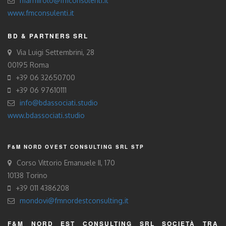
marmirolo@fmconsulenti.it
www.fmconsulenti.it
BD & PARTNERS SRL
Via Luigi Settembrini, 28
00195 Roma
+39 06 32650700
+39 06 97610111
info@bdassociati.studio
www.bdassociati.studio
F&M NORD OVEST CONSULTING SRL STP
Corso Vittorio Emanuele II, 170
10138 Torino
+39 011 4386208
mondovi@fmnordestconsulting.it
F&M NORD EST CONSULTING SRL SOCIETÀ TRA