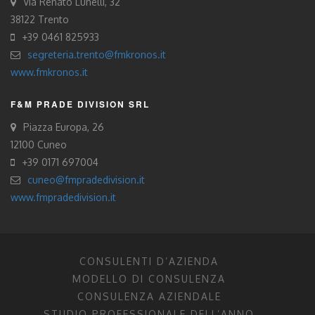
Via Renato Lunelli, 32
38122 Trento
+39 0461 825933
segreteria.trento@fmkronos.it
www.fmkronos.it
F&M PRADE DIVISION SRL
Piazza Europa, 26
12100 Cuneo
+39 0171 697004
cuneo@fmpradedivision.it
www.fmpradedivision.it
CONSULENTI D’AZIENDA
MODELLO DI CONSULENZA
CONSULENZA AZIENDALE
STUDIO PROFESSIONALE DELL’ANNO