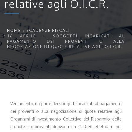
relative agli O.I.C.R.
HOME
SCADENZE FISCALI
16 APRILE – SOGGETTI INCARICATI AL
PAGAMENTO DEI PROVENTI O ALLA
NEGOZIAZIONE DI QUOTE RELATIVE AGLI O.I.C.R.
Versamento, da parte dei soggetti incaricati al pagamento
dei proventi o alla negoziazione di quote relative agli
Organismi di Investimento Collettivo del Risparmio, delle
ritenute sui proventi derivanti da O.I.C.R. effettuate nel