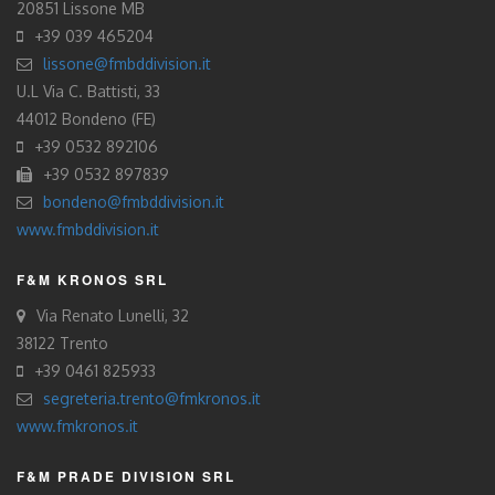
20851 Lissone MB
+39 039 465204
lissone@fmbddivision.it
U.L Via C. Battisti, 33
44012 Bondeno (FE)
+39 0532 892106
+39 0532 897839
bondeno@fmbddivision.it
www.fmbddivision.it
F&M KRONOS SRL
Via Renato Lunelli, 32
38122 Trento
+39 0461 825933
segreteria.trento@fmkronos.it
www.fmkronos.it
F&M PRADE DIVISION SRL