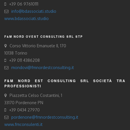
+39 06 97610111
info@bdassociati.studio
www.bdassociati.studio
F&M NORD OVEST CONSULTING SRL STP
Corso Vittorio Emanuele II, 170
10138 Torino
+39 011 4386208
mondovi@fmnordestconsulting.it
F&M NORD EST CONSULTING SRL SOCIETÀ TRA
PROFESSIONISTI
Piazzetta Celso Costantini, 1
33170 Pordenone PN
+39 0434 27970
pordenone@fmnordestconsulting.it
www.fmconsulenti.it