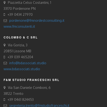
Piazzetta Celso Costantini, 1
33170 Pordenone PN
+39 0434 27970
pordenone@fmnordestconsulting.it
www.fmconsulenti.it
COLOMBO & C SRL
Via Gorizia, 3
20851 Lissone MB
+39 039 465204
info@bdassociati.studio
www.bdassociati.studio
F&M STUDIO FRANCESCHI SRL
Via San Daniele Comboni, 6
38122 Trento
+39 0461 824453
segreteria.trento@fmstudiofranceschi.it