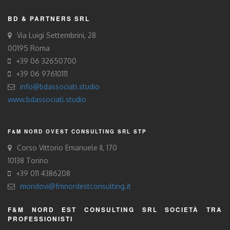
BD & PARTNERS SRL
Via Luigi Settembrini, 28
00195 Roma
+39 06 32650700
+39 06 97610111
info@bdassociati.studio
www.bdassociati.studio
F&M NORD OVEST CONSULTING SRL STP
Corso Vittorio Emanuele II, 170
10138 Torino
+39 011 4386208
mondovi@fmnordestconsulting.it
F&M NORD EST CONSULTING SRL SOCIETÀ TRA
PROFESSIONISTI