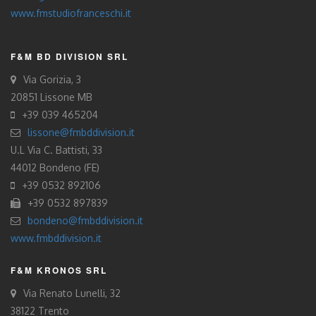
www.fmstudiofranceschi.it
F&M BD DIVISION SRL
Via Gorizia, 3
20851 Lissone MB
+39 039 465204
lissone@fmbddivision.it
U.L Via C. Battisti, 33
44012 Bondeno (FE)
+39 0532 892106
+39 0532 897839
bondeno@fmbddivision.it
www.fmbddivision.it
F&M KRONOS SRL
Via Renato Lunelli, 32
38122 Trento