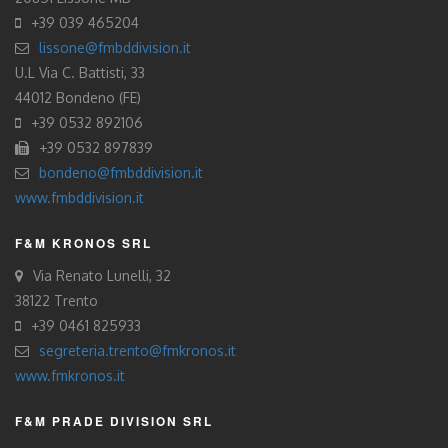
+39 039 465204
lissone@fmbddivision.it
U.L Via C. Battisti, 33
44012 Bondeno (FE)
+39 0532 892106
+39 0532 897839
bondeno@fmbddivision.it
www.fmbddivision.it
F&M KRONOS SRL
Via Renato Lunelli, 32
38122 Trento
+39 0461 825933
segreteria.trento@fmkronos.it
www.fmkronos.it
F&M PRADE DIVISION SRL