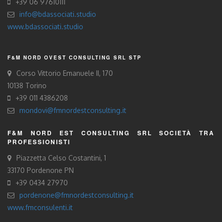
+39 06 97610111
info@bdassociati.studio
www.bdassociati.studio
F&M NORD OVEST CONSULTING SRL STP
Corso Vittorio Emanuele II, 170
10138 Torino
+39 011 4386208
mondovi@fmnordestconsulting.it
F&M NORD EST CONSULTING SRL SOCIETÀ TRA
PROFESSIONISTI
Piazzetta Celso Costantini, 1
33170 Pordenone PN
+39 0434 27970
pordenone@fmnordestconsulting.it
www.fmconsulenti.it