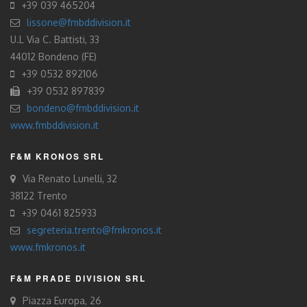
+39 039 465204
lissone@fmbddivision.it
U.L Via C. Battisti, 33
44012 Bondeno (FE)
+39 0532 892106
+39 0532 897839
bondeno@fmbddivision.it
www.fmbddivision.it
F&M KRONOS SRL
Via Renato Lunelli, 32
38122 Trento
+39 0461 825933
segreteria.trento@fmkronos.it
www.fmkronos.it
F&M PRADE DIVISION SRL
Piazza Europa, 26