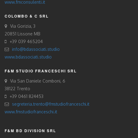
www.fmconsulenti.it
COLOMBO & C SRL
Via Gorizia, 3
20851 Lissone MB
+39 039 465204
info@bdassociati.studio
www.bdassociati.studio
F&M STUDIO FRANCESCHI SRL
Via San Daniele Comboni, 6
38122 Trento
+39 0461 824453
segreteria.trento@fmstudiofranceschi.it
www.fmstudiofranceschi.it
F&M BD DIVISION SRL