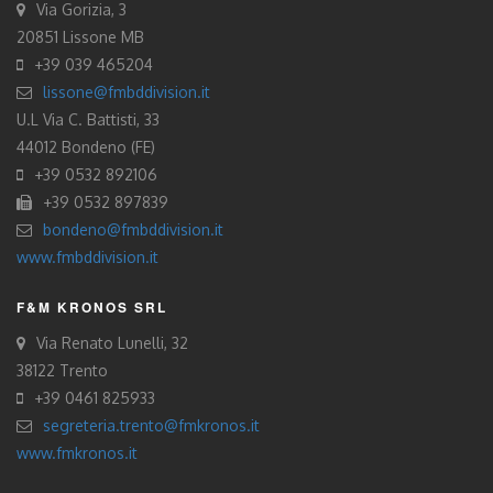
Via Gorizia, 3
20851 Lissone MB
+39 039 465204
lissone@fmbddivision.it
U.L Via C. Battisti, 33
44012 Bondeno (FE)
+39 0532 892106
+39 0532 897839
bondeno@fmbddivision.it
www.fmbddivision.it
F&M KRONOS SRL
Via Renato Lunelli, 32
38122 Trento
+39 0461 825933
segreteria.trento@fmkronos.it
www.fmkronos.it