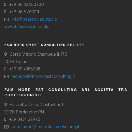
+39 06 32650700
+39 06 97610111
info@bdassociati.studio
www.bdassociati.studio
F&M NORD OVEST CONSULTING SRL STP
Corso Vittorio Emanuele II, 170
10138 Torino
+39 011 4386208
mondovi@fmnordestconsulting.it
F&M NORD EST CONSULTING SRL SOCIETÀ TRA
PROFESSIONISTI
Piazzetta Celso Costantini, 1
33170 Pordenone PN
+39 0434 27970
pordenone@fmnordestconsulting.it