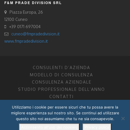
F&M PRADE DIVISION SRL
Piazza Europa, 26
12100 Cuneo
+39 0171 697004
cuneo@fmpradedivision.it
www.fmpradedivision.it
CONSULENTI D’AZIENDA
MODELLO DI CONSULENZA
CONSULENZA AZIENDALE
STUDIO PROFESSIONALE DELL’ANNO
CONTATTI
Utilizziamo i cookie per essere sicuri che tu possa avere la
FM CONSULENTI D’AZIENDA SOCIETÀ TRA PROFESSIONISTI
migliore esperienza sul nostro sito. Se continui ad utilizzare
DOTTORI COMMERCIALISTI MANTOVA, PORDENONE, TRENTO
questo sito noi assumiamo che tu ne sia consapevole.
P.I. 01599280201
POWERED BY –
DZ DESIGN
–
RADIXLAB
Acconsento all'uso dei cookies
Privacy policy