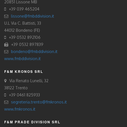
20851 Lissone MB
+39 039 465204
lissone@fmbddivision.it
U.L Via C. Battisti, 33
44012 Bondeno (FE)
+39 0532 892106
+39 0532 897839
bondeno@fmbddivision.it
www.fmbddivision.it
F&M KRONOS SRL
Via Renato Lunelli, 32
38122 Trento
+39 0461 825933
segreteria.trento@fmkronos.it
www.fmkronos.it
F&M PRADE DIVISION SRL