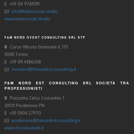
+39 06 97610111
info@bdassociati.studio
www.bdassociati.studio
F&M NORD OVEST CONSULTING SRL STP
Corso Vittorio Emanuele II, 170
10138 Torino
+39 011 4386208
mondovi@fmnordestconsulting.it
F&M NORD EST CONSULTING SRL SOCIETÀ TRA
PROFESSIONISTI
Piazzetta Celso Costantini, 1
33170 Pordenone PN
+39 0434 27970
pordenone@fmnordestconsulting.it
www.fmconsulenti.it