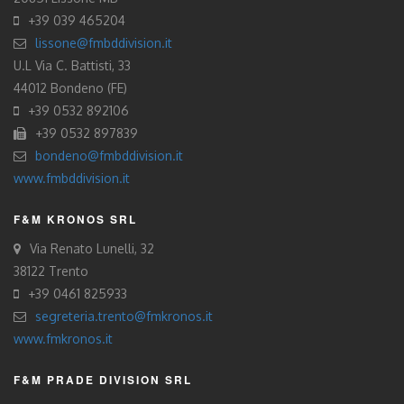
+39 039 465204
lissone@fmbddivision.it
U.L Via C. Battisti, 33
44012 Bondeno (FE)
+39 0532 892106
+39 0532 897839
bondeno@fmbddivision.it
www.fmbddivision.it
F&M KRONOS SRL
Via Renato Lunelli, 32
38122 Trento
+39 0461 825933
segreteria.trento@fmkronos.it
www.fmkronos.it
F&M PRADE DIVISION SRL