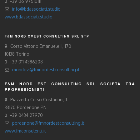
+39 06 97610111
info@bdassociati.studio
www.bdassociati.studio
F&M NORD OVEST CONSULTING SRL STP
Corso Vittorio Emanuele II, 170
10138 Torino
+39 011 4386208
mondovi@fmnordestconsulting.it
F&M NORD EST CONSULTING SRL SOCIETÀ TRA
PROFESSIONISTI
Piazzetta Celso Costantini, 1
33170 Pordenone PN
+39 0434 27970
pordenone@fmnordestconsulting.it
www.fmconsulenti.it