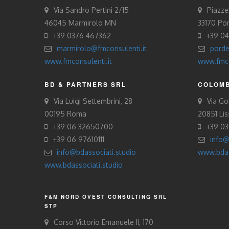
Via Sandro Pertini 2/15
Piazze
46045 Marmirolo MN
33170 Po
+39 0376 467362
+39 0
marmirolo@fmconsulenti.it
porde
www.fmconsulenti.it
www.fmco
BD & PARTNERS SRL
COLOMB
Via Luigi Settembrini, 28
Via Gor
00195 Roma
20851 Li
+39 06 32650700
+39 0
+39 06 97610111
info@
info@bdassociati.studio
www.bdas
www.bdassociati.studio
F&M NORD OVEST CONSULTING SRL
STP
Corso Vittorio Emanuele II, 170