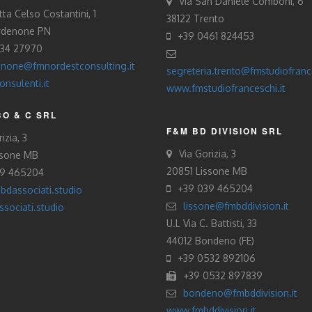
Via San Daniele Comboni, 6
tta Celso Costantini, 1
38122 Trento
rdenone PN
+39 0461 824453
434 27970
none@fmnordestconsulting.it
segreteria.trento@fmstudiofrance
nsulenti.it
www.fmstudiofranceschi.it
O & C SRL
F&M BD DIVISION SRL
izia, 3
Via Gorizia, 3
ssone MB
20851 Lissone MB
39 465204
+39 039 465204
bdassociati.studio
lissone@fmbddivision.it
sociati.studio
U.L Via C. Battisti, 33
44012 Bondeno (FE)
+39 0532 892106
+39 0532 897839
bondeno@fmbddivision.it
www.fmbddivision.it