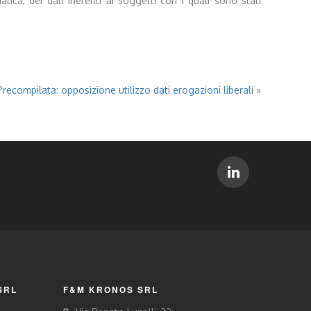
tica, dei dati inerenti ai soggetti con i quali sono stati
ecompilata: opposizione utilizzo dati erogazioni liberali
»
SRL
F&M KRONOS SRL