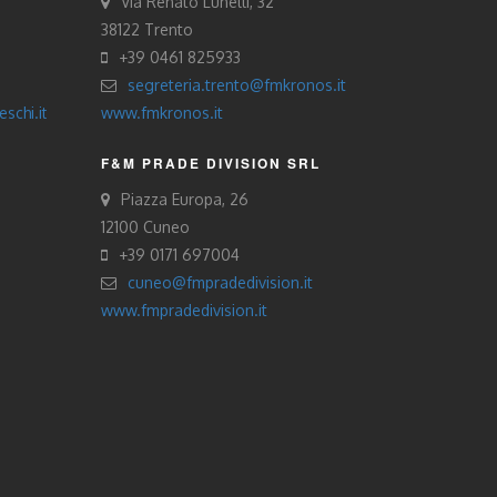
Via Renato Lunelli, 32
38122 Trento
+39 0461 825933
segreteria.trento@fmkronos.it
schi.it
www.fmkronos.it
F&M PRADE DIVISION SRL
Piazza Europa, 26
12100 Cuneo
+39 0171 697004
cuneo@fmpradedivision.it
www.fmpradedivision.it