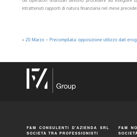
Gli operatori finanziari devono procedere ad eseguire la 
intrattenuti rapporti di natura finanziaria nel mese precede
«
20 Marzo – Precompilata: opposizione utilizzo dati eroga
F&M CONSULENTI D’AZIENDA SRL
F&M NO
SOCIETÀ TRA PROFESSIONISTI
SOCIET