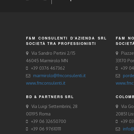
F&M CONSULENTI D’AZIENDA SRL
F&M NO
SOCIETÀ TRA PROFESSIONISTI
SOCIET
Via Sandro Pertini 2/15
Piazze
46045 Marmirolo MN
33170 Po
+39 0376 467362
+39 0
marmirolo@fmconsulenti.it
porde
www.fmconsulenti.it
www.fmco
BD & PARTNERS SRL
COLOMB
Via Luigi Settembrini, 28
Via Gor
00195 Roma
20851 Li
+39 06 32650700
+39 0
+39 06 97610111
info@