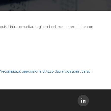
cquisti intracomunitari registrati nel mese precedente con
ecompilata: opposizione utilizzo dati erogazioni liberali
»