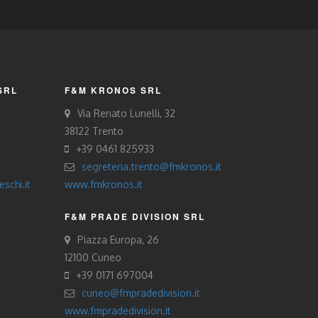
SRL
F&M KRONOS SRL
Via Renato Lunelli, 32
38122 Trento
+39 0461 825933
segreteria.trento@fmkronos.it
schi.it
www.fmkronos.it
F&M PRADE DIVISION SRL
Piazza Europa, 26
12100 Cuneo
+39 0171 697004
cuneo@fmpradedivision.it
www.fmpradedivision.it