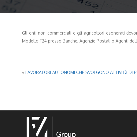
Gli enti non commerciali e gli agricoltori esonerati devo
Modello F24 presso Banche, Agenzie Postali o Agenti dell
«
LAVORATORI AUTONOMI CHE SVOLGONO ATTIVITà DI PES