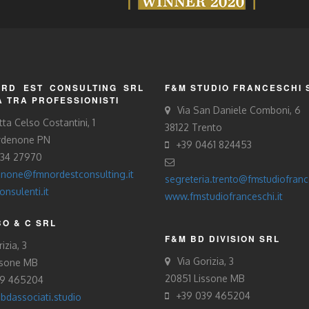
RD EST CONSULTING SRL
F&M STUDIO FRANCESCHI 
À TRA PROFESSIONISTI
Via San Daniele Comboni, 6
tta Celso Costantini, 1
38122 Trento
rdenone PN
+39 0461 824453
434 27970
none@fmnordestconsulting.it
segreteria.trento@fmstudiofrance
nsulenti.it
www.fmstudiofranceschi.it
O & C SRL
F&M BD DIVISION SRL
izia, 3
Via Gorizia, 3
ssone MB
20851 Lissone MB
39 465204
+39 039 465204
bdassociati.studio