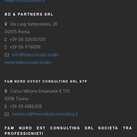
www.fmconsulenti.it
BD & PARTNERS SRL
Via Luigi Settembrini, 28
00195 Roma
+39 06 32650700
+39 06 97610111
info@bdassociati.studio
www.bdassociati.studio
F&M NORD OVEST CONSULTING SRL STP
Corso Vittorio Emanuele II, 170
10138 Torino
+39 011 4386208
mondovi@fmnordestconsulting.it
F&M NORD EST CONSULTING SRL SOCIETÀ TRA
PROFESSIONISTI