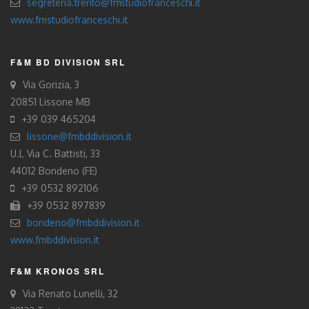
segreteria.trento@fmstudiofranceschi.it
www.fmstudiofranceschi.it
F&M BD DIVISION SRL
Via Gorizia, 3
20851 Lissone MB
+39 039 465204
lissone@fmbddivision.it
U.L Via C. Battisti, 33
44012 Bondeno (FE)
+39 0532 892106
+39 0532 897839
bondeno@fmbddivision.it
www.fmbddivision.it
F&M KRONOS SRL
Via Renato Lunelli, 32