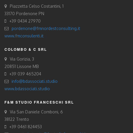
Piazzetta Celso Costantini, 1
33170 Pordenone PN
+39 0434 27970
pordenone@fmnordestconsulting.it
www.fmconsulenti.it
COLOMBO & C SRL
Via Gorizia, 3
20851 Lissone MB
+39 039 465204
info@bdassociati.studio
www.bdassociati.studio
F&M STUDIO FRANCESCHI SRL
Via San Daniele Comboni, 6
38122 Trento
+39 0461 824453