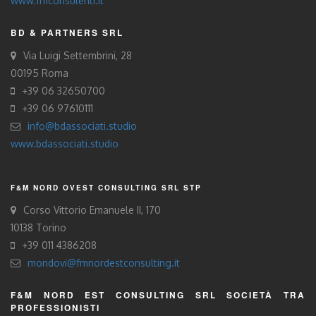
www.fmconsulenti.it
BD & PARTNERS SRL
Via Luigi Settembrini, 28
00195 Roma
+39 06 32650700
+39 06 97610111
info@bdassociati.studio
www.bdassociati.studio
F&M NORD OVEST CONSULTING SRL STP
Corso Vittorio Emanuele II, 170
10138 Torino
+39 011 4386208
mondovi@fmnordestconsulting.it
F&M NORD EST CONSULTING SRL SOCIETÀ TRA
PROFESSIONISTI