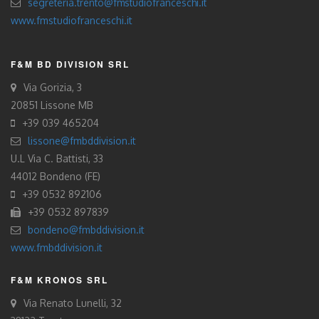
segreteria.trento@fmstudiofranceschi.it
www.fmstudiofranceschi.it
F&M BD DIVISION SRL
Via Gorizia, 3
20851 Lissone MB
+39 039 465204
lissone@fmbddivision.it
U.L Via C. Battisti, 33
44012 Bondeno (FE)
+39 0532 892106
+39 0532 897839
bondeno@fmbddivision.it
www.fmbddivision.it
F&M KRONOS SRL
Via Renato Lunelli, 32