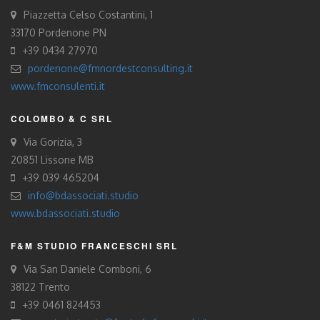
Piazzetta Celso Costantini, 1
33170 Pordenone PN
+39 0434 27970
pordenone@fmnordestconsulting.it
www.fmconsulenti.it
COLOMBO & C SRL
Via Gorizia, 3
20851 Lissone MB
+39 039 465204
info@bdassociati.studio
www.bdassociati.studio
F&M STUDIO FRANCESCHI SRL
Via San Daniele Comboni, 6
38122 Trento
+39 0461 824453