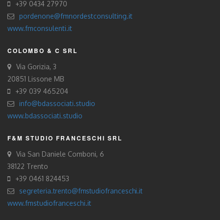
+39 0434 27970
pordenone@fmnordestconsulting.it
www.fmconsulenti.it
COLOMBO & C SRL
Via Gorizia, 3
20851 Lissone MB
+39 039 465204
info@bdassociati.studio
www.bdassociati.studio
F&M STUDIO FRANCESCHI SRL
Via San Daniele Comboni, 6
38122 Trento
+39 0461 824453
segreteria.trento@fmstudiofranceschi.it
www.fmstudiofranceschi.it