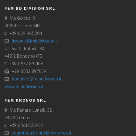
F&M BD DIVISION SRL
Via Gorizia, 3
20851 Lissone MB
+39 039 465204
lissone@fmbddivision.it
U.L Via C. Battisti, 33
44012 Bondeno (FE)
+39 0532 892106
+39 0532 897839
bondeno@fmbddivision.it
www.fmbddivision.it
F&M KRONOS SRL
Via Renato Lunelli, 32
38122 Trento
+39 0461 825933
segreteria.trento@fmkronos.it