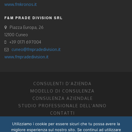
www.fmkronos.it
F&M PRADE DIVISION SRL
Piazza Europa, 26
12100 Cuneo
+39 0171 697004
cuneo@fmpradedivision.it
www.fmpradedivision.it
CONSULENTI D’AZIENDA
MODELLO DI CONSULENZA
CONSULENZA AZIENDALE
STUDIO PROFESSIONALE DELL’ANNO
CONTATTI
Utilizziamo i cookie per essere sicuri che tu possa avere la
FM CONSULENTI D’AZIENDA SOCIETÀ TRA PROFESSIONISTI
migliore esperienza sul nostro sito. Se continui ad utilizzare
DOTTORI COMMERCIALISTI MANTOVA, PORDENONE, TRENTO