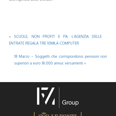
«
SCUOLE, NON PROFIT E PA: L’AGENZIA DELLE
ENTRATE REGALA TRE 10MILA COMPUTER
18 Marzo – Soggetti che corrispondono pensioni non
superiori a euro 18.000 annui: versamenti
»