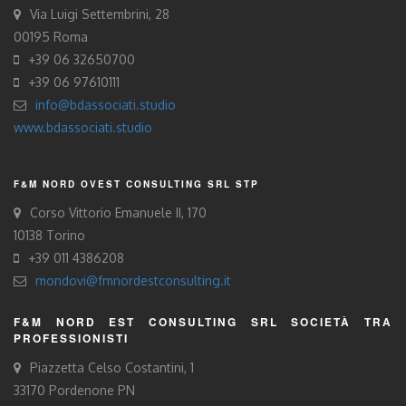
Via Luigi Settembrini, 28
00195 Roma
+39 06 32650700
+39 06 97610111
info@bdassociati.studio
www.bdassociati.studio
F&M NORD OVEST CONSULTING SRL STP
Corso Vittorio Emanuele II, 170
10138 Torino
+39 011 4386208
mondovi@fmnordestconsulting.it
F&M NORD EST CONSULTING SRL SOCIETÀ TRA
PROFESSIONISTI
Piazzetta Celso Costantini, 1
33170 Pordenone PN