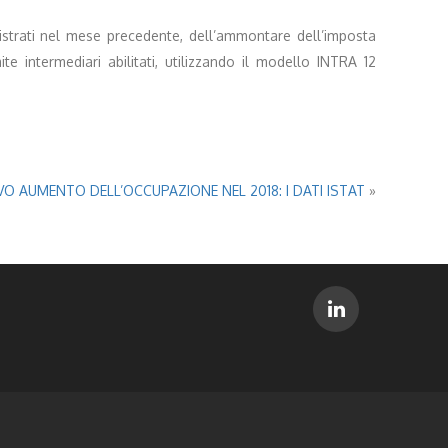
gistrati nel mese precedente, dell’ammontare dell’imposta
 intermediari abilitati, utilizzando il modello INTRA 12
O AUMENTO DELL’OCCUPAZIONE NEL 2018: I DATI ISTAT
»