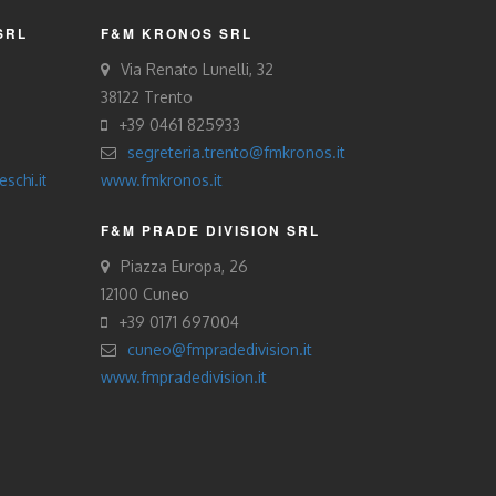
SRL
F&M KRONOS SRL
Via Renato Lunelli, 32
38122 Trento
+39 0461 825933
segreteria.trento@fmkronos.it
schi.it
www.fmkronos.it
F&M PRADE DIVISION SRL
Piazza Europa, 26
12100 Cuneo
+39 0171 697004
cuneo@fmpradedivision.it
www.fmpradedivision.it