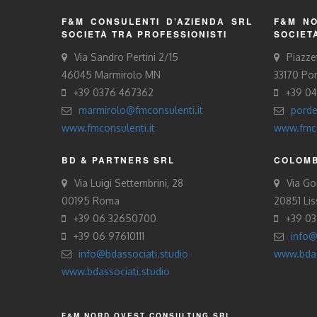
F&M CONSULENTI D’AZIENDA SRL
F&M NO
SOCIETÀ TRA PROFESSIONISTI
SOCIET
Via Sandro Pertini 2/15
Piazze
46045 Marmirolo MN
33170 Po
+39 0376 467362
+39 0
marmirolo@fmconsulenti.it
porde
www.fmconsulenti.it
www.fmco
BD & PARTNERS SRL
COLOMB
Via Luigi Settembrini, 28
Via Gor
00195 Roma
20851 Li
+39 06 32650700
+39 0
+39 06 97610111
info@
info@bdassociati.studio
www.bdas
www.bdassociati.studio
F&M NORD OVEST CONSULTING SRL