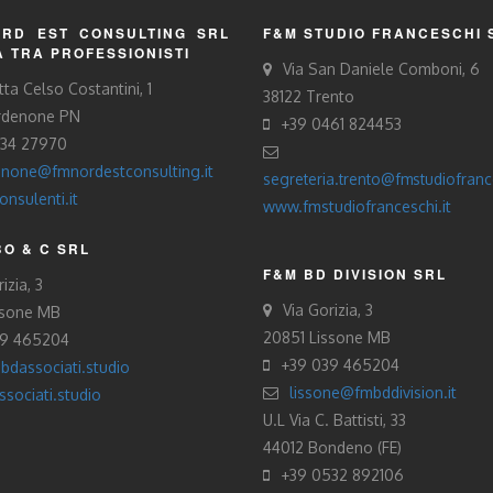
RD EST CONSULTING SRL
F&M STUDIO FRANCESCHI 
À TRA PROFESSIONISTI
Via San Daniele Comboni, 6
tta Celso Costantini, 1
38122 Trento
rdenone PN
+39 0461 824453
434 27970
none@fmnordestconsulting.it
segreteria.trento@fmstudiofrance
nsulenti.it
www.fmstudiofranceschi.it
O & C SRL
F&M BD DIVISION SRL
izia, 3
Via Gorizia, 3
ssone MB
20851 Lissone MB
39 465204
+39 039 465204
bdassociati.studio
lissone@fmbddivision.it
sociati.studio
U.L Via C. Battisti, 33
44012 Bondeno (FE)
+39 0532 892106