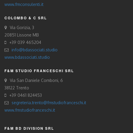
www.fmconsulenti.it
COLOMBO & C SRL
Via Gorizia, 3
20851 Lissone MB
+39 039 465204
info@bdassociati.studio
www.bdassociati.studio
F&M STUDIO FRANCESCHI SRL
Via San Daniele Comboni, 6
38122 Trento
+39 0461 824453
segreteria.trento@fmstudiofranceschi.it
www.fmstudiofranceschi.it
F&M BD DIVISION SRL