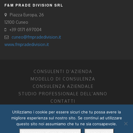
F&M PRADE DIVISION SRL
Piazza Europa, 26
12100 Cuneo
+39 0171 697004
cuneo@fmpradedivision.it
www.fmpradedivision.it
CONSULENTI D’AZIENDA
MODELLO DI CONSULENZA
CONSULENZA AZIENDALE
STUDIO PROFESSIONALE DELL’ANNO
CONTATTI
Utilizziamo i cookie per essere sicuri che tu possa avere la
FM CONSULENTI D’AZIENDA SOCIETÀ TRA PROFESSIONISTI
migliore esperienza sul nostro sito. Se continui ad utilizzare
DOTTORI COMMERCIALISTI MANTOVA, PORDENONE, TRENTO
questo sito noi assumiamo che tu ne sia consapevole.
P.I. 01599280201
POWERED BY –
DZ DESIGN
–
RADIXLAB
Acconsento all'uso dei cookies
Privacy policy