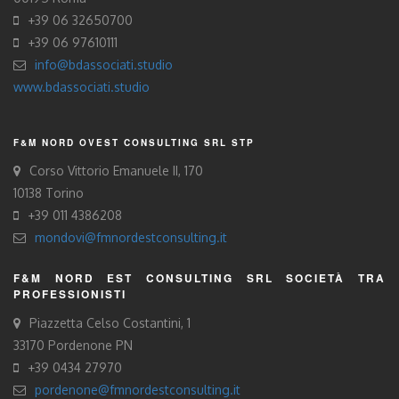
+39 06 32650700
+39 06 97610111
info@bdassociati.studio
www.bdassociati.studio
F&M NORD OVEST CONSULTING SRL STP
Corso Vittorio Emanuele II, 170
10138 Torino
+39 011 4386208
mondovi@fmnordestconsulting.it
F&M NORD EST CONSULTING SRL SOCIETÀ TRA
PROFESSIONISTI
Piazzetta Celso Costantini, 1
33170 Pordenone PN
+39 0434 27970
pordenone@fmnordestconsulting.it