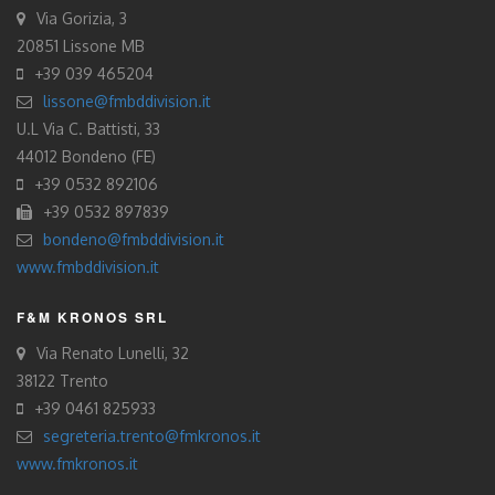
Via Gorizia, 3
20851 Lissone MB
+39 039 465204
lissone@fmbddivision.it
U.L Via C. Battisti, 33
44012 Bondeno (FE)
+39 0532 892106
+39 0532 897839
bondeno@fmbddivision.it
www.fmbddivision.it
F&M KRONOS SRL
Via Renato Lunelli, 32
38122 Trento
+39 0461 825933
segreteria.trento@fmkronos.it
www.fmkronos.it