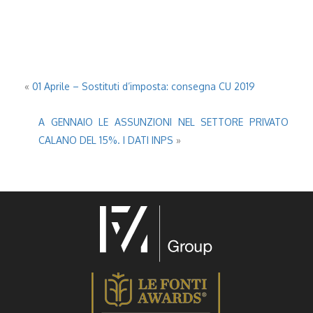
«
01 Aprile – Sostituti d’imposta: consegna CU 2019
A GENNAIO LE ASSUNZIONI NEL SETTORE PRIVATO
CALANO DEL 15%. I DATI INPS
»