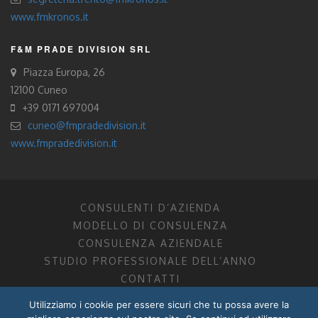
www.fmkronos.it
F&M PRADE DIVISION SRL
Piazza Europa, 26
12100 Cuneo
+39 0171 697004
cuneo@fmpradedivision.it
www.fmpradedivision.it
CONSULENTI D’AZIENDA
MODELLO DI CONSULENZA
CONSULENZA AZIENDALE
STUDIO PROFESSIONALE DELL’ANNO
CONTATTI
Utilizziamo i cookie per essere sicuri che tu possa avere la
FM CONSULENTI D’AZIENDA SOCIETÀ TRA PROFESSIONISTI