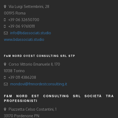
Via Luigi Settembrini, 28
00195 Roma
+39 06 32650700
+39 06 97610111
info@bdassociati.studio
www.bdassociati.studio
F&M NORD OVEST CONSULTING SRL STP
Corso Vittorio Emanuele II, 170
10138 Torino
+39 011 4386208
mondovi@fmnordestconsulting.it
F&M NORD EST CONSULTING SRL SOCIETÀ TRA
PROFESSIONISTI
Piazzetta Celso Costantini, 1
33170 Pordenone PN