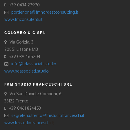
+39 0434 27970
pordenone@fmnordestconsulting.it
www.fmconsulenti.it
COLOMBO & C SRL
Via Gorizia, 3
20851 Lissone MB
+39 039 465204
info@bdassociati.studio
www.bdassociati.studio
F&M STUDIO FRANCESCHI SRL
Via San Daniele Comboni, 6
38122 Trento
+39 0461 824453
segreteria.trento@fmstudiofranceschi.it
www.fmstudiofranceschi.it