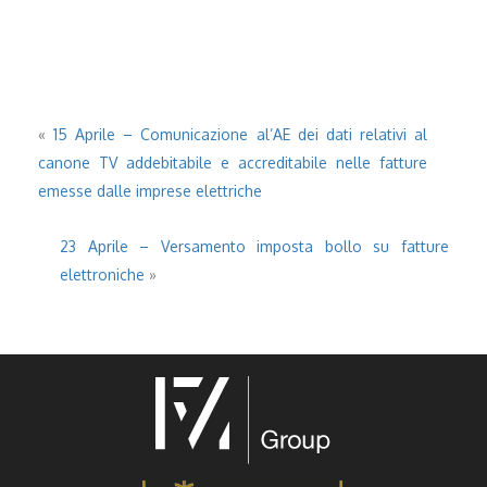
«
15 Aprile – Comunicazione al’AE dei dati relativi al
canone TV addebitabile e accreditabile nelle fatture
emesse dalle imprese elettriche
23 Aprile – Versamento imposta bollo su fatture
elettroniche
»