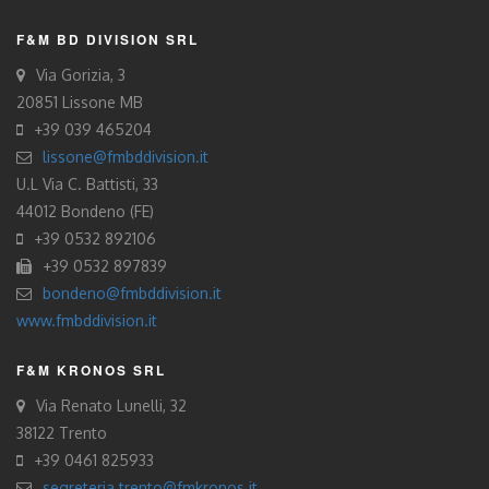
F&M BD DIVISION SRL
Via Gorizia, 3
20851 Lissone MB
+39 039 465204
lissone@fmbddivision.it
U.L Via C. Battisti, 33
44012 Bondeno (FE)
+39 0532 892106
+39 0532 897839
bondeno@fmbddivision.it
www.fmbddivision.it
F&M KRONOS SRL
Via Renato Lunelli, 32
38122 Trento
+39 0461 825933
segreteria.trento@fmkronos.it